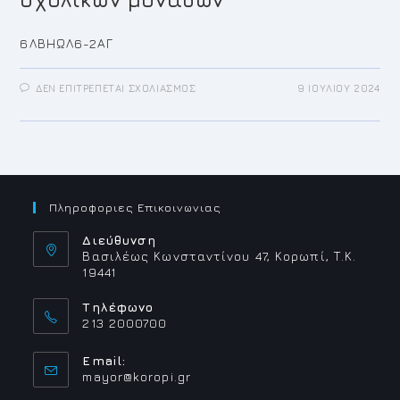
6ΛΒΗΩΛ6-2ΑΓ
ΣΤΟ
ΔΕΝ ΕΠΙΤΡΈΠΕΤΑΙ ΣΧΟΛΙΑΣΜΌΣ
9 ΙΟΥΛΊΟΥ 2024
ΠΡΌΣΛΗΨΗ
ΠΡΟΣΩΠΙΚΟΎ
ΜΕ
ΣΧΈΣΗ
ΕΡΓΑΣΊΑΣ
ΙΔΙΩΤΙΚΟΎ
ΔΙΚΑΊΟΥ
ΟΡΙΣΜΈΝΟΥ
ΧΡΌΝΟΥ
ΣΕ
Πληροφοριες Επικοινωνιας
ΥΠΗΡΕΣΊΕΣ
ΚΑΘΑΡΙΣΜΟΎ
ΣΧΟΛΙΚΏΝ
Διεύθυνση
ΜΟΝΆΔΩΝ
Βασιλέως Κωνσταντίνου 47, Κορωπί, Τ.Κ.
19441
Τηλέφωνο
213 2000700
Email:
Opens
mayor@koropi.gr
in