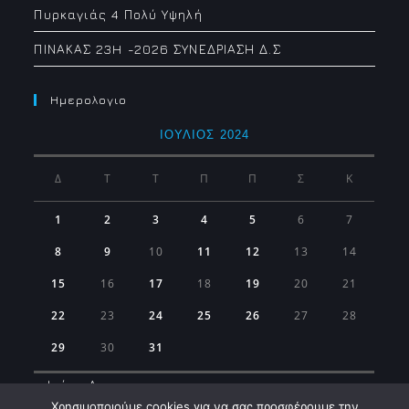
Πυρκαγιάς 4 Πολύ Υψηλή
ΠΙΝΑΚΑΣ 23H -2026 ΣΥΝΕΔΡΙΑΣΗ Δ.Σ
Ημερολογιο
ΙΟΎΛΙΟΣ 2024
Δ
Τ
Τ
Π
Π
Σ
Κ
1
2
3
4
5
6
7
8
9
10
11
12
13
14
15
16
17
18
19
20
21
22
23
24
25
26
27
28
29
30
31
« Ιούν
Αυγ »
Χρησιμοποιούμε cookies για να σας προσφέρουμε την