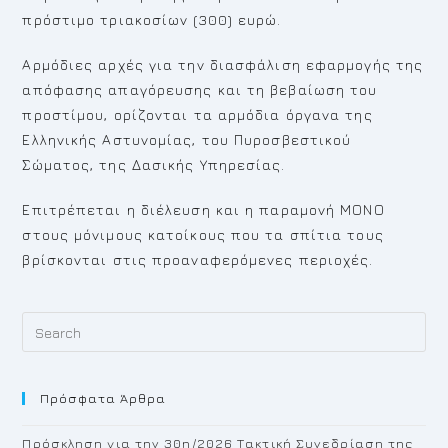
πρόστιμο τριακοσίων (300) ευρώ.
Αρμόδιες αρχές για την διασφάλιση εφαρμογής της
απόφασης απαγόρευσης και τη βεβαίωση του
προστίμου, ορίζονται τα αρμόδια όργανα της
Ελληνικής Αστυνομίας, του Πυροσβεστικού
Σώματος, της Δασικής Υπηρεσίας.
Επιτρέπεται η διέλευση και η παραμονή ΜΟΝΟ
στους μόνιμους κατοίκους που τα σπίτια τους
βρίσκονται στις προαναφερόμενες περιοχές.
Pr
Es
to
Πρόσφατα Άρθρα
cl
th
Πρόσκληση για την 30η/2026 Τακτική Συνεδρίαση της