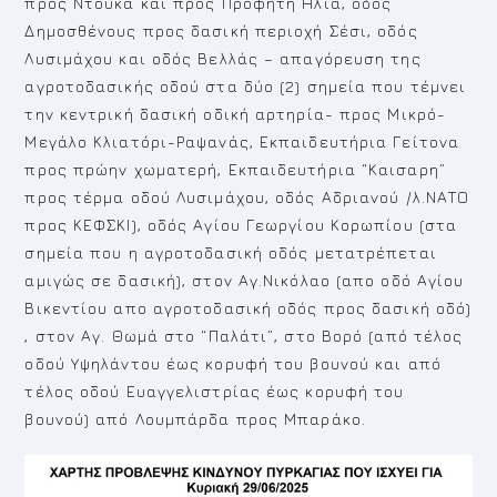
προς Ντούκα και προς Προφήτη Ηλία, οδός
Δημοσθένους προς δασική περιοχή Σέσι, οδός
Λυσιμάχου και οδός Βελλάς – απαγόρευση της
αγροτοδασικής οδού στα δύο (2) σημεία που τέμνει
την κεντρική δασική οδική αρτηρία- προς Μικρό-
Μεγάλο Κλιατόρι-Ραψανάς, Εκπαιδευτήρια Γείτονα
προς πρώην χωματερή, Εκπαιδευτήρια “Καισαρη”
προς τέρμα οδού Λυσιμάχου, οδός Αδριανού /λ.ΝΑΤΟ
προς ΚΕΦΣΚΙ), οδός Αγίου Γεωργίου Κορωπίου (στα
σημεία που η αγροτοδασική οδός μετατρέπεται
αμιγώς σε δασική), στον Αγ.Νικόλαο (απο οδό Αγίου
Βικεντίου απο αγροτοδασική οδός προς δασική οδό)
, στον Αγ. Θωμά στο “Παλάτι”, στο Βορό (από τέλος
οδού Υψηλάντου έως κορυφή του βουνού και από
τέλος οδού Ευαγγελιστρίας έως κορυφή του
βουνού) από Λουμπάρδα προς Μπαράκο.