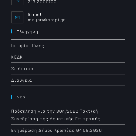
213 2000700
Email:
Opens
mayor@koropi.gr
in
your
Πλοηγηση
application
Ιστορία Πόλης
ΚΕΔΚ
Σφήττεια
Διαύγεια
Νεα
Πρόσκληση για την 30η/2026 Τακτική
Συνεδρίαση της Δημοτικής Επιτροπής
Ενημέρωση Δήμου Κρωπίας 04.08.2026