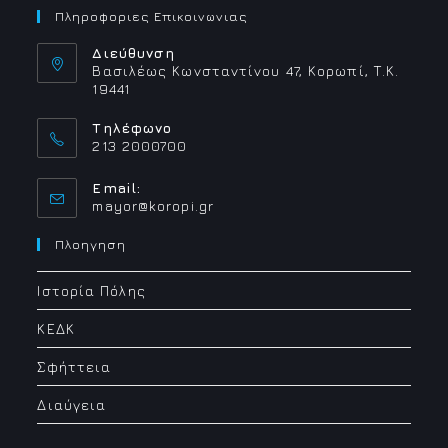
Πληροφοριες Επικοινωνιας
Διεύθυνση
Βασιλέως Κωνσταντίνου 47, Κορωπί, Τ.Κ.
19441
Τηλέφωνο
213 2000700
Email:
Opens
mayor@koropi.gr
in
your
Πλοηγηση
application
Ιστορία Πόλης
ΚΕΔΚ
Σφήττεια
Διαύγεια