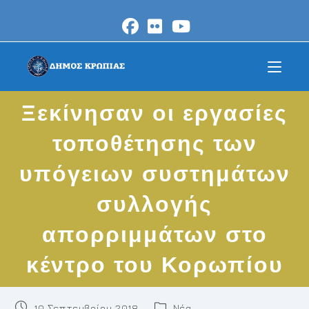
Skip
to
content
Ξεκίνησαν οι εργασίες
τοποθέτησης των
υπόγειων συστημάτων
συλλογής
απορριμμάτων στο
κέντρο του Κορωπίου
Post
Post
10 Σεπτεμβρίου 2018
Νέα