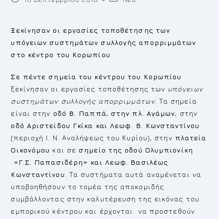
published:
category:
Ξεκίνησαν οι εργασίες τοποθέτησης των
υπόγειων συστημάτων συλλογής απορριμμάτων
στο κέντρο του Κορωπίου
Σε πέντε σημεία του κέντρου του Κορωπίου
ξεκίνησαν οι εργασίες τοποθέτησης των
υπόγειων
συστημάτων συλλογής απορριμμάτων
. Τα σημεία
είναι στην
οδό Β. Παππά
,
στην πλ. Αγάμων
, στην
οδό Αριστείδου Γκίκα και Λεωφ. Β. Κωνσταντίνου
(περιοχή Ι. Ν. Αναλήψεως του Κυρίου), στην
πλατεία
Οικονόμου
και σε
σημείο της οδού Ολυμπιονίκη
«Γ.Σ. Παπασιδέρη» και Λεωφ. Βασιλέως
Κωνσταντίνου
. Τα συστήματα αυτά αναμένεται να
υποβοηθήσουν το τομέα της αποκομιδής
συμβάλλοντας στην καλυτέρευση της εικόνας του
εμπορικού κέντρου και έρχονται να προστεθούν