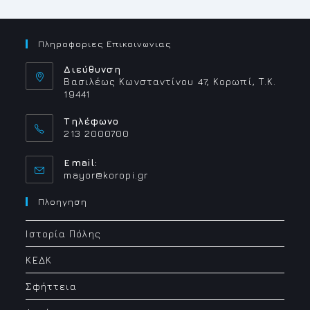
Πληροφοριες Επικοινωνιας
Διεύθυνση
Βασιλέως Κωνσταντίνου 47, Κορωπί, Τ.Κ.
19441
Τηλέφωνο
213 2000700
Email:
Opens
mayor@koropi.gr
in
your
Πλοηγηση
application
Ιστορία Πόλης
ΚΕΔΚ
Σφήττεια