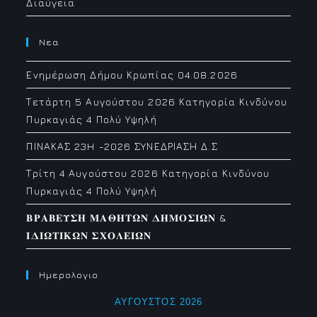
Διαύγεια
Νεα
Ενημέρωση Δήμου Κρωπίας 04.08.2026
Τετάρτη 5 Αυγούστου 2026 Κατηγορία Κινδύνου
Πυρκαγιάς 4 Πολύ Υψηλή
ΠΙΝΑΚΑΣ 23H -2026 ΣΥΝΕΔΡΙΑΣΗ Δ.Σ
Τρίτη 4 Αυγούστου 2026 Κατηγορία Κινδύνου
Πυρκαγιάς 4 Πολύ Υψηλή
𝚩𝚸𝚨𝚩𝚬𝚼𝚺𝚮 𝚳𝚨𝚯𝚮𝚻𝛀𝚴 𝚫𝚮𝚳𝚶𝚺𝚰𝛀𝚴 &
𝚰𝚫𝚰𝛀𝚻𝚰𝚱𝛀𝚴 𝚺𝚾𝚶𝚲𝚬𝚰𝛀𝚴
Ημερολογιο
ΑΎΓΟΥΣΤΟΣ 2026