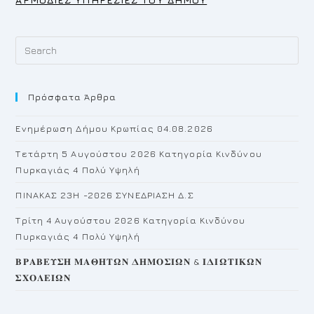
Pr
Es
to
Πρόσφατα Άρθρα
cl
th
Ενημέρωση Δήμου Κρωπίας 04.08.2026
se
pan
Τετάρτη 5 Αυγούστου 2026 Κατηγορία Κινδύνου
Πυρκαγιάς 4 Πολύ Υψηλή
ΠΙΝΑΚΑΣ 23H -2026 ΣΥΝΕΔΡΙΑΣΗ Δ.Σ
Τρίτη 4 Αυγούστου 2026 Κατηγορία Κινδύνου
Πυρκαγιάς 4 Πολύ Υψηλή
𝚩𝚸𝚨𝚩𝚬𝚼𝚺𝚮 𝚳𝚨𝚯𝚮𝚻𝛀𝚴 𝚫𝚮𝚳𝚶𝚺𝚰𝛀𝚴 & 𝚰𝚫𝚰𝛀𝚻𝚰𝚱𝛀𝚴
𝚺𝚾𝚶𝚲𝚬𝚰𝛀𝚴