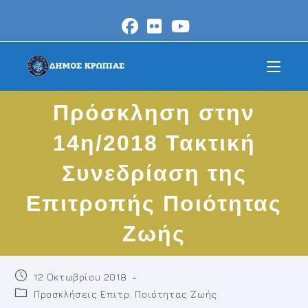
Skip
to
content
Πρόσκληση στην
14η/2018 Τακτική
Συνεδρίαση της
Επιτροπής Ποιότητας
Ζωής
Post
12 Οκτωβρίου 2018
published:
Post
Προσκλήσεις Επιτρ. Ποιότητας Ζωής
category: