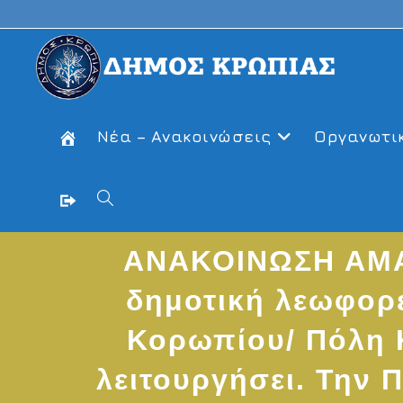
Skip
to
content
Νέα – Ανακοινώσεις
Οργανωτι
Toggle
ΑΝΑΚΟΙΝΩΣΗ ΑΜΑ
website
δημοτική λεωφορ
search
Κορωπίου/ Πόλη 
λειτουργήσει. Την 