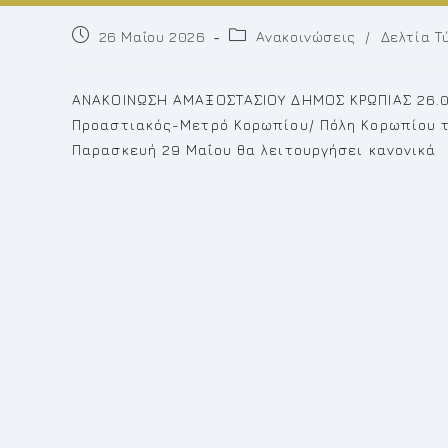
Post
Post
26 Μαΐου 2026
Ανακοινώσεις
/
Δελτία Τ
published:
category:
ΑΝΑΚΟΙΝΩΣΗ ΑΜΑΞΟΣΤΑΣΙΟΥ ΔΗΜΟΣ ΚΡΩΠΙΑΣ 26.05
Προαστιακός-Μετρό Κορωπίου/ Πόλη Κορωπίου τη
Παρασκευή 29 Μαΐου θα λειτουργήσει κανονικά