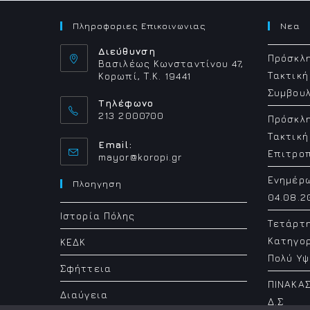
Πληροφοριες Επικοινωνιας
Νεα
Διεύθυνση
Πρόσκλη
Βασιλέως Κωνσταντίνου 47,
Τακτική
Κορωπί, Τ.Κ. 19441
Συμβουλ
Τηλέφωνο
213 2000700
Πρόσκλη
Τακτική
Email:
Επιτρο
Opens
mayor@koropi.gr
in
Ενημέρ
your
Πλοηγηση
application
04.08.2
Ιστορία Πόλης
Τετάρτ
Κατηγορ
ΚΕΔΚ
Πολύ Υψ
Σφήττεια
ΠΙΝΑΚΑΣ
Διαύγεια
Δ.Σ