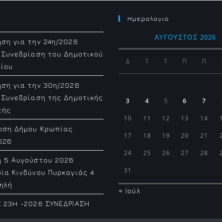
Ημερολογιο
ΑΎΓΟΥΣΤΟΣ 2026
ση για την 24η/2026
 Συνεδρίαση του Δημοτικού
Δ
Τ
Τ
Π
Π
ίου
ση για την 30η/2026
 Συνεδρίαση της Δημοτικής
3
4
5
6
7
πής
10
11
12
13
14
ωση Δήμου Κρωπίας
17
18
19
20
21
026
24
25
26
27
28
η 5 Αυγούστου 2026
31
ία Κινδύνου Πυρκαγιάς 4
ηλή
« Ιούλ
 23H -2026 ΣΥΝΕΔΡΙΑΣΗ