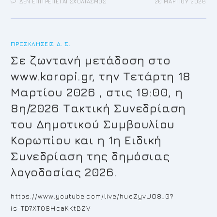
ΣΤΟ
ΔΕΝ ΕΠΙΤΡΈΠΕΤΑΙ ΣΧΟΛΙΑΣΜΌΣ
20 ΜΑΡΤΊΟΥ 2026
ΠΡΌΣΚΛΗΣΗ
ΓΙΑ
ΤΗΝ
9Η/2026
ΤΑΚΤΙΚΉ
ΣΥΝΕΔΡΊΑΣΗ
ΠΡΟΣΚΛΉΣΕΙΣ Δ. Σ.
ΤΟΥ
ΔΗΜΟΤΙΚΟΎ
ΣΥΜΒΟΥΛΊΟΥ
Σε ζωντανή μετάδοση στο
www.koropi.gr, την Τετάρτη 18
Μαρτίου 2026 , στις 19:00, η
8η/2026 Τακτική Συνεδρίαση
του Δημοτικού Συμβουλίου
Κορωπίου και η 1η Ειδική
Συνεδρίαση της δημόσιας
λογοδοσίας 2026.
https://www.youtube.com/live/hueZyvUO8_0?
is=TD7XT0SHcaKKtBZV