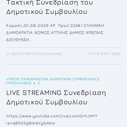
Τακτική Συνεδρίαση του
Δημοτικού Συμβουλίου
Κορωπί,07-08-2026 ΑΡ. Πρωτ:22481 ΕΛΛΗΝΙΚΗ
ΔΗΜΟΚΡΑΤΙΑ ΝΟΜΟΣ ΑΤΤΙΚΗΣ ΔΗΜΟΣ ΚΡΩΠΙΑΣ
ΔΙΕΥΘΥΝΣΗ…
ΣΤΟ
ΔΕΝ ΕΠΙΤΡΈΠΕΤΑΙ ΣΧΟΛΙΑΣΜΌΣ
7 ΑΥΓΟΎΣΤΟΥ 2026
ΠΡΌΣΚΛΗΣΗ
ΓΙΑ
ΤΗΝ
24Η/2026
ΤΑΚΤΙΚΉ
ΣΥΝΕΔΡΊΑΣΗ
VIDEOS ΣΥΝΕΔΡΙΆΣΕΩΝ ΔΗΜΟΤΙΚΏΝ ΣΥΜΒΟΥΛΊΩΝ
ΤΟΥ
/
ΔΗΜΟΤΙΚΟΎ
ΠΡΟΣΚΛΉΣΕΙΣ Δ. Σ.
ΣΥΜΒΟΥΛΊΟΥ
LIVE STREAMING Συνεδρίαση
Δημοτικού Συμβουλίου
https://www.youtube.com/live/LsIxtDrhJMY?
is=q8GXSg8maVyQ4AIo