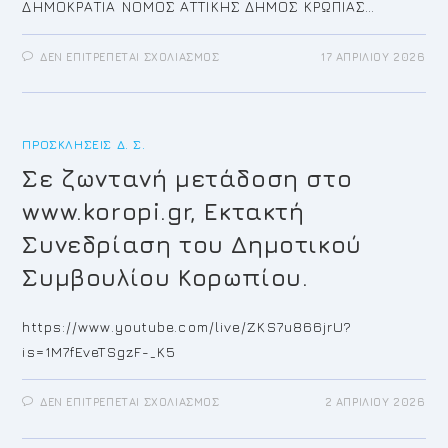
ΔΗΜΟΚΡΑΤΙΑ ΝΟΜΟΣ ΑΤΤΙΚΗΣ ΔΗΜΟΣ ΚΡΩΠΙΑΣ…
ΣΤΟ
ΔΕΝ ΕΠΙΤΡΈΠΕΤΑΙ ΣΧΟΛΙΑΣΜΌΣ
17 ΑΠΡΙΛΊΟΥ 2026
ΠΡΌΣΚΛΗΣΗ
ΓΙΑ
ΤΗΝ
12Η/2026
ΤΑΚΤΙΚΉ
ΣΥΝΕΔΡΊΑΣΗ
ΠΡΟΣΚΛΉΣΕΙΣ Δ. Σ.
ΤΟΥ
ΔΗΜΟΤΙΚΟΎ
ΣΥΜΒΟΥΛΊΟΥ
Σε ζωντανή μετάδοση στο
www.koropi.gr, Εκτακτή
Συνεδρίαση του Δημοτικού
Συμβουλίου Κορωπίου.
https://www.youtube.com/live/ZKS7u866jrU?
is=1M7fEveTSgzF-_K5
ΣΤΟ
ΔΕΝ ΕΠΙΤΡΈΠΕΤΑΙ ΣΧΟΛΙΑΣΜΌΣ
2 ΑΠΡΙΛΊΟΥ 2026
ΣΕ
ΖΩΝΤΑΝΉ
ΜΕΤΆΔΟΣΗ