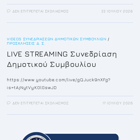
ΣΤΟ
ΔΕΝ ΕΠΙΤΡΈΠΕΤΑΙ ΣΧΟΛΙΑΣΜΌΣ
22 ΙΟΥΛΊΟΥ 2026
LIVE
STREAMING
ΣΥΝΕΔΡΊΑΣΗ
ΔΗΜΟΤΙΚΟΎ
ΣΥΜΒΟΥΛΊΟΥ
VIDEOS ΣΥΝΕΔΡΙΆΣΕΩΝ ΔΗΜΟΤΙΚΏΝ ΣΥΜΒΟΥΛΊΩΝ
/
ΠΡΟΣΚΛΉΣΕΙΣ Δ. Σ.
LIVE STREAMING Συνεδρίαση
Δημοτικού Συμβουλίου
https://www.youtube.com/live/gQJuck9nXFg?
is=tAjNytVyK0lGswJD
ΣΤΟ
ΔΕΝ ΕΠΙΤΡΈΠΕΤΑΙ ΣΧΟΛΙΑΣΜΌΣ
17 ΙΟΥΛΊΟΥ 2026
LIVE
STREAMING
ΣΥΝΕΔΡΊΑΣΗ
ΔΗΜΟΤΙΚΟΎ
ΣΥΜΒΟΥΛΊΟΥ