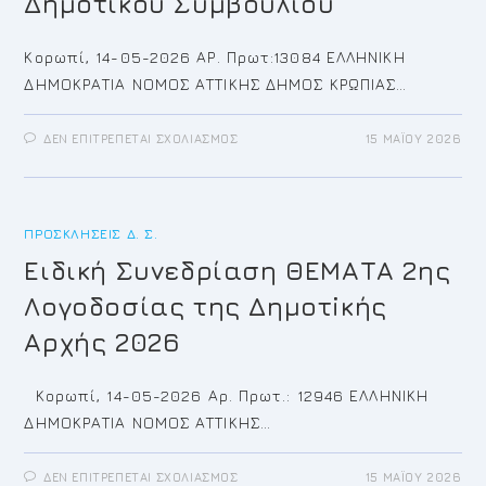
Δημοτικού Συμβουλίου
Κορωπί, 14-05-2026 ΑΡ. Πρωτ:13084 ΕΛΛΗΝΙΚΗ
ΔΗΜΟΚΡΑΤΙΑ ΝΟΜΟΣ ΑΤΤΙΚΗΣ ΔΗΜΟΣ ΚΡΩΠΙΑΣ…
ΣΤΟ
ΔΕΝ ΕΠΙΤΡΈΠΕΤΑΙ ΣΧΟΛΙΑΣΜΌΣ
15 ΜΑΪ́ΟΥ 2026
ΠΡΌΣΚΛΗΣΗ
ΓΙΑ
ΤΗΝ
15Η/2026
ΤΑΚΤΙΚΉ
ΣΥΝΕΔΡΊΑΣΗ
ΠΡΟΣΚΛΉΣΕΙΣ Δ. Σ.
ΤΟΥ
ΔΗΜΟΤΙΚΟΎ
ΣΥΜΒΟΥΛΊΟΥ
Ειδική Συνεδρίαση ΘΕΜΑΤΑ 2ης
Λογοδοσίας της Δημοτiκής
Αρχής 2026
Κορωπί, 14-05-2026 Αρ. Πρωτ.: 12946 ΕΛΛΗΝΙΚΗ
ΔΗΜΟΚΡΑΤΙΑ ΝΟΜΟΣ ΑΤΤΙΚΗΣ…
ΣΤΟ
ΔΕΝ ΕΠΙΤΡΈΠΕΤΑΙ ΣΧΟΛΙΑΣΜΌΣ
15 ΜΑΪ́ΟΥ 2026