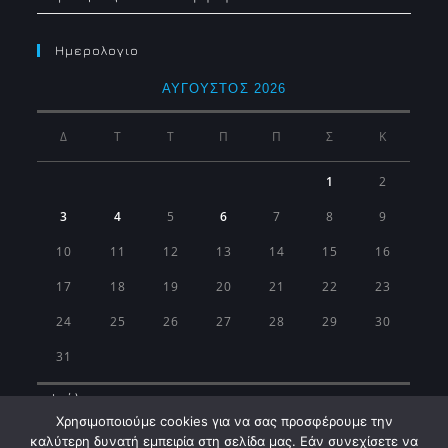
Ημερολογιο
ΑΎΓΟΥΣΤΟΣ 2026
Δ
Τ
Τ
Π
Π
Σ
Κ
1
2
3
4
5
6
7
8
9
10
11
12
13
14
15
16
17
18
19
20
21
22
23
24
25
26
27
28
29
30
31
« Ιούλ
Χρησιμοποιούμε cookies για να σας προσφέρουμε την
καλύτερη δυνατή εμπειρία στη σελίδα μας. Εάν συνεχίσετε να