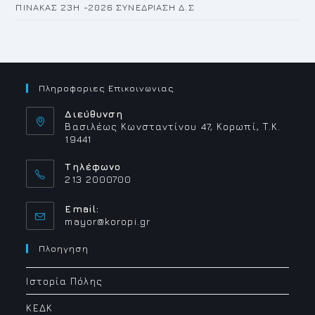
ΠΙΝΑΚΑΣ 23H -2026 ΣΥΝΕΔΡΙΑΣΗ Δ.Σ
Πληροφοριες Επικοινωνιας
Διεύθυνση
Βασιλέως Κωνσταντίνου 47, Κορωπί, Τ.Κ.
19441
Τηλέφωνο
213 2000700
Email:
Opens
mayor@koropi.gr
in
your
Πλοηγηση
application
Ιστορία Πόλης
ΚΕΔΚ