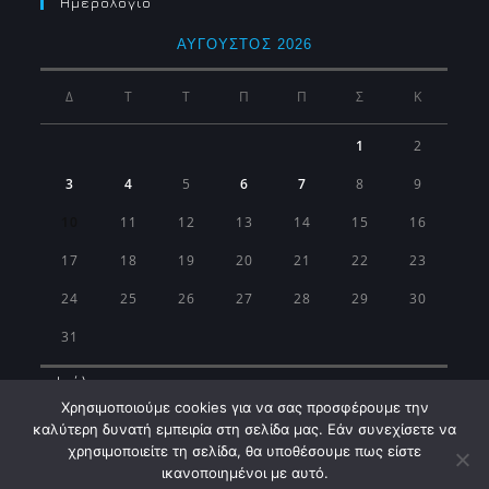
Ημερολογιο
ΑΎΓΟΥΣΤΟΣ 2026
Δ
Τ
Τ
Π
Π
Σ
Κ
1
2
3
4
5
6
7
8
9
10
11
12
13
14
15
16
17
18
19
20
21
22
23
24
25
26
27
28
29
30
31
« Ιούλ
Χρησιμοποιούμε cookies για να σας προσφέρουμε την
καλύτερη δυνατή εμπειρία στη σελίδα μας. Εάν συνεχίσετε να
χρησιμοποιείτε τη σελίδα, θα υποθέσουμε πως είστε
ικανοποιημένοι με αυτό.