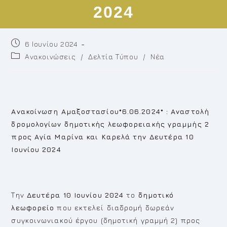
2024
Post
6 Ιουνίου 2024
published:
Post
Ανακοινώσεις
/
Δελτία Τύπου
/
Νέα
category:
Ανακοίνωση Αμαξοστασίου*6.06.2024* : Αναστολή
δρομολογίων δημοτικής λεωφορειακής γραμμής 2
προς Αγία Μαρίνα και Καρελά την Δευτέρα 10
Ιουνίου 2024
Την
Δευτέρα 10 Ιουνίου 2024
το
δημοτικό
λεωφορείο
που εκτελεί διαδρομή δωρεάν
συγκοινωνιακού έργου (δημοτική γραμμή 2) προς