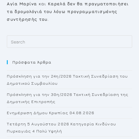
Αγία Μαρίνα
και
Καρελά
δεν θα πραγματοποιήσει
τα δρομολόγιά του λόγω προγραμματισμένης
συντήρησής του.
Pr
Es
to
Πρόσφατα Άρθρα
cl
th
Πρόσκληση για την 24η/2026 Τακτική Συνεδρίαση του
se
Δημοτικού Συμβουλίου
pan
Πρόσκληση για την 30η/2026 Τακτική Συνεδρίαση της
Δημοτικής Επιτροπής
Ενημέρωση Δήμου Κρωπίας 04.08.2026
Τετάρτη 5 Αυγούστου 2026 Κατηγορία Κινδύνου
Πυρκαγιάς 4 Πολύ Υψηλή