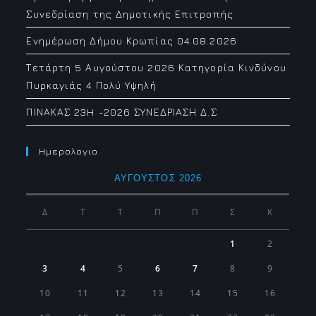
Συνεδρίαση της Δημοτικής Επιτροπής
Ενημέρωση Δήμου Κρωπίας 04.08.2026
Τετάρτη 5 Αυγούστου 2026 Κατηγορία Κινδύνου
Πυρκαγιάς 4 Πολύ Υψηλή
ΠΙΝΑΚΑΣ 23H -2026 ΣΥΝΕΔΡΙΑΣΗ Δ.Σ
Ημερολογιο
ΑΎΓΟΥΣΤΟΣ 2026
Δ
Τ
Τ
Π
Π
Σ
Κ
1
2
3
4
5
6
7
8
9
10
11
12
13
14
15
16