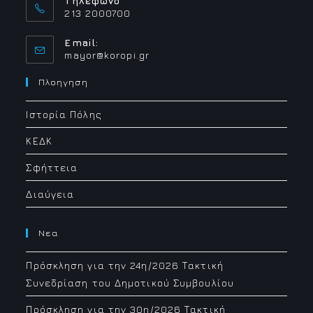
Τηλέφωνο
213 2000700
Email:
Opens
mayor@koropi.gr
in
your
Πλοηγηση
application
Ιστορία Πόλης
ΚΕΔΚ
Σφήττεια
Διαύγεια
Νεα
Πρόσκληση για την 24η/2026 Τακτική
Συνεδρίαση του Δημοτικού Συμβουλίου
Πρόσκληση για την 30η/2026 Τακτική