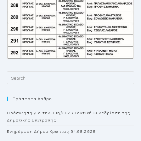
Pr
Es
to
Πρόσφατα Άρθρα
cl
th
Πρόσκληση για την 30η/2026 Τακτική Συνεδρίαση της
se
Δημοτικής Επιτροπής
pan
Ενημέρωση Δήμου Κρωπίας 04.08.2026