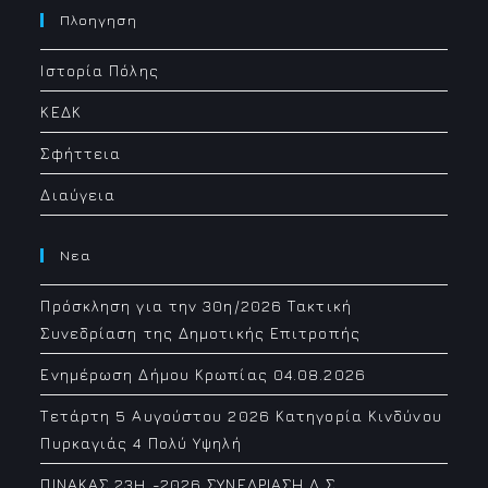
your
Πλοηγηση
application
Ιστορία Πόλης
ΚΕΔΚ
Σφήττεια
Διαύγεια
Νεα
Πρόσκληση για την 30η/2026 Τακτική
Συνεδρίαση της Δημοτικής Επιτροπής
Ενημέρωση Δήμου Κρωπίας 04.08.2026
Τετάρτη 5 Αυγούστου 2026 Κατηγορία Κινδύνου
Πυρκαγιάς 4 Πολύ Υψηλή
ΠΙΝΑΚΑΣ 23H -2026 ΣΥΝΕΔΡΙΑΣΗ Δ.Σ