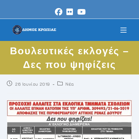
Skip
to
content
Βουλευτικές εκλογές –
Δες που ψηφίζεις
Post
Post
26 Ιουνίου 2019
Νέα
published:
category: