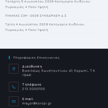
Τετάρτη 5 Αυγούστου 2026 Κατηγορία Κινδύνου
Πυρκαγιάς 4 Πολύ Υψηλή
ΠΙΝΑΚΑΣ 23H -2026 ΣΥΝΕΔΡΙΑΣΗ Δ.Σ
Τρίτη 4 Αυγούστου 2026 Κατηγορία Κινδύνου
Πυρκαγιάς 4 Πολύ Υψηλή
Πληροφοριες Επικοινωνιας
Διεύθυνση
Βασιλέως Κωνσταντίνου 47, Κορωπί, Τ.Κ.
19441
Τηλέφωνο
213 2000700
Email:
Opens
mayor@koropi.gr
in