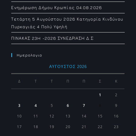
Ενημέρωση Δήμου Κρωπίας 04.08.2026
Τετάρτη 5 Αυγούστου 2026 Κατηγορία Κινδύνου
Πυρκαγιάς 4 Πολύ Υψηλή
ΠΙΝΑΚΑΣ 23H -2026 ΣΥΝΕΔΡΙΑΣΗ Δ.Σ
Ημερολογιο
ΑΎΓΟΥΣΤΟΣ 2026
Δ
Τ
Τ
Π
Π
Σ
Κ
1
2
3
4
5
6
7
8
9
10
11
12
13
14
15
16
17
18
19
20
21
22
23