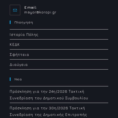
Email:
Opens
mayor@koropi.gr
in
your
Πλοηγηση
application
Ιστορία Πόλης
ΚΕΔΚ
Σφήττεια
Διαύγεια
Νεα
Πρόσκληση για την 24η/2026 Τακτική
Συνεδρίαση του Δημοτικού Συμβουλίου
Πρόσκληση για την 30η/2026 Τακτική
Συνεδρίαση της Δημοτικής Επιτροπής