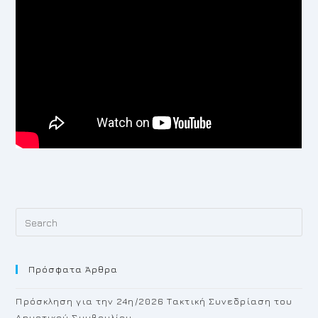
Pr
Es
to
Πρόσφατα Άρθρα
cl
th
Πρόσκληση για την 24η/2026 Τακτική Συνεδρίαση του
se
Δημοτικού Συμβουλίου