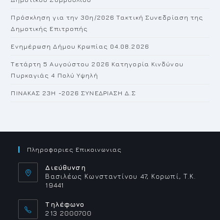
pan
Πρόσκληση για την 30η/2026 Τακτική Συνεδρίαση της
Δημοτικής Επιτροπής
Ενημέρωση Δήμου Κρωπίας 04.08.2026
Τετάρτη 5 Αυγούστου 2026 Κατηγορία Κινδύνου
Πυρκαγιάς 4 Πολύ Υψηλή
ΠΙΝΑΚΑΣ 23H -2026 ΣΥΝΕΔΡΙΑΣΗ Δ.Σ
Πληροφοριες Επικοινωνιας
Διεύθυνση
Βασιλέως Κωνσταντίνου 47, Κορωπί, Τ.Κ.
19441
Τηλέφωνο
213 2000700