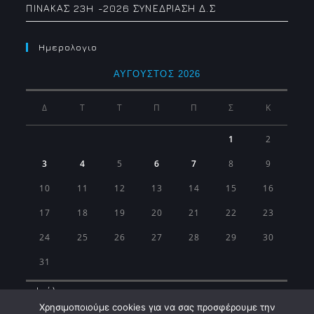
ΠΙΝΑΚΑΣ 23H -2026 ΣΥΝΕΔΡΙΑΣΗ Δ.Σ
Ημερολογιο
ΑΎΓΟΥΣΤΟΣ 2026
Δ
Τ
Τ
Π
Π
Σ
Κ
1
2
3
4
5
6
7
8
9
10
11
12
13
14
15
16
17
18
19
20
21
22
23
24
25
26
27
28
29
30
31
« Ιούλ
Χρησιμοποιούμε cookies για να σας προσφέρουμε την