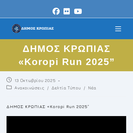
Skip
to
content
ΔΗΜΟΣ ΚΡΩΠΙΑΣ
«Koropi Run 2025”
Post
13 Οκτωβρίου 2025
published:
Post
Ανακοινώσεις
/
Δελτία Τύπου
/
Νέα
category:
ΔΗΜΟΣ ΚΡΩΠΙΑΣ «Koropi Run 2025”