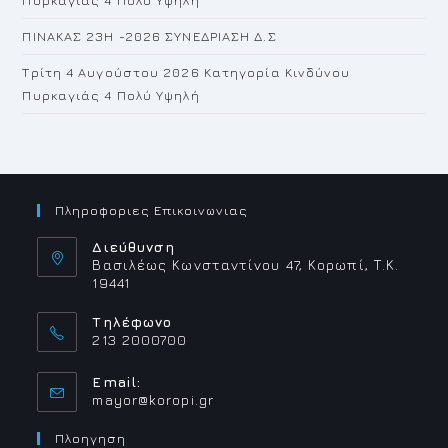
Πυρκαγιάς 4 Πολύ Υψηλή
ΠΙΝΑΚΑΣ 23H -2026 ΣΥΝΕΔΡΙΑΣΗ Δ.Σ
Τρίτη 4 Αυγούστου 2026 Κατηγορία Κινδύνου
Πυρκαγιάς 4 Πολύ Υψηλή
Πληροφοριες Επικοινωνιας
Διεύθυνση
Βασιλέως Κωνσταντίνου 47, Κορωπί, Τ.Κ.
19441
Τηλέφωνο
213 2000700
Email:
Opens
mayor@koropi.gr
in
your
Πλοηγηση