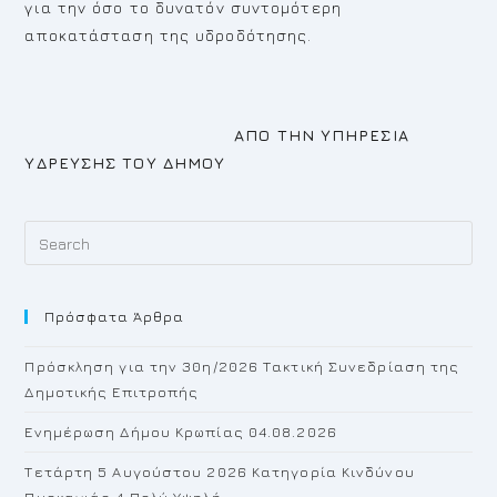
για την όσο το δυνατόν συντομότερη
αποκατάσταση της υδροδότησης.
ΑΠΟ ΤΗΝ ΥΠΗΡΕΣΙΑ
ΥΔΡΕΥΣΗΣ ΤΟΥ ΔΗΜΟΥ
Pr
Es
to
Πρόσφατα Άρθρα
cl
th
Πρόσκληση για την 30η/2026 Τακτική Συνεδρίαση της
se
Δημοτικής Επιτροπής
pan
Ενημέρωση Δήμου Κρωπίας 04.08.2026
Τετάρτη 5 Αυγούστου 2026 Κατηγορία Κινδύνου