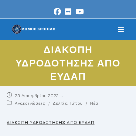
Skip
to
content
ΔΙΑΚΟΠΗ
ΥΔΡΟΔΟΤΗΣΗΣ ΑΠΟ
ΕΥΔΑΠ
Post
23 Δεκεμβρίου 2022
published:
Post
Ανακοινώσεις
/
Δελτία Τύπου
/
Νέα
category:
ΔΙΑΚΟΠΗ ΥΔΡΟΔΟΤΗΣΗΣ ΑΠΟ ΕΥΔΑΠ