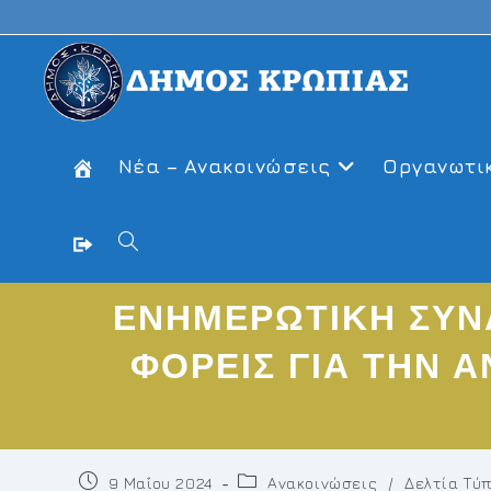
Skip
to
content
Νέα – Ανακοινώσεις
Οργανωτι
Toggle
ΕΝΗΜΕΡΩΤΙΚΗ ΣΥΝ
website
ΦΟΡΕΙΣ ΓΙΑ ΤΗΝ Α
search
Post
Post
9 Μαΐου 2024
Ανακοινώσεις
/
Δελτία Τύ