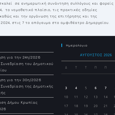
σκαλεί σε ενημερωτική συνάντηση συλλόγους και φορείς
4, το νομοθετικό πλαίσιο, τις πρακτικές οδηγίες
 καθώς και την οργάνωση της επιτήρησης και της
 2024, στις 7 το απόγευμα στο αμφιθέατρο Δημαρχείου.
Ημερολογιο
ΑΎΓΟΥΣΤΟΣ 2026
ση για την 24η/2026
 Συνεδρίαση του Δημοτικού
Δ
Τ
Τ
Π
Π
ίου
ση για την 30η/2026
 Συνεδρίαση της Δημοτικής
3
4
5
6
7
πής
10
11
12
13
14
ωση Δήμου Κρωπίας
17
18
19
20
21
026
24
25
26
27
28