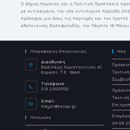
Ο Δήμος Κρωπίας και η Πολιτική Προστασία προ
με αντικείμενο, την νέα αντιπυρική περίοδο 202
πρόληψης για όλες τις περιοχές και τον Υμηττό
εθελοντικής δασοφύλαξης, την Πέμπτη 16 Μαΐου
Πληροφοριες Επικοινωνιας
Νεα
Διεύθυνση
Πρόσκλη
Βασιλέως Κωνσταντίνου 47,
Τακτική
Κορωπί, Τ.Κ. 19441
Συμβουλ
Τηλέφωνο
213 2000700
Πρόσκλη
Τακτική
Email:
Επιτρο
Opens
mayor@koropi.gr
in
Ενημέρ
your
Πλοηγηση
application
04.08.2