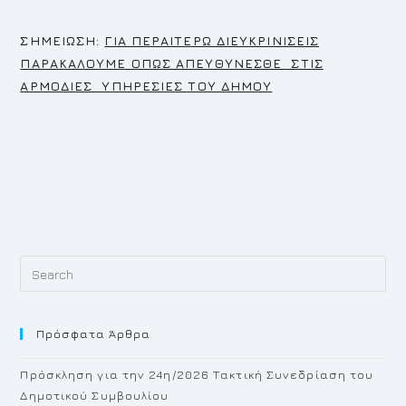
Σ
ΗΜΕΙΩΣΗ:
ΓΙΑ ΠΕΡΑΙΤΕΡΩ ΔΙΕΥΚΡΙΝΙΣΕΙΣ
ΠΑΡΑΚΑΛΟΥΜΕ ΟΠΩΣ ΑΠΕΥΘΥΝΕΣΘΕ ΣΤΙΣ
ΑΡΜΟΔΙΕΣ ΥΠΗΡΕΣΙΕΣ ΤΟΥ ΔΗΜΟΥ
Pr
Es
to
Πρόσφατα Άρθρα
cl
th
Πρόσκληση για την 24η/2026 Τακτική Συνεδρίαση του
se
Δημοτικού Συμβουλίου
pan