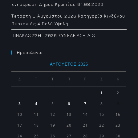
Ενημέρωση Δήμου Κρωπίας 04.08.2026
Τετάρτη 5 Αυγούστου 2026 Κατηγορία Κινδύνου
Πυρκαγιάς 4 Πολύ Υψηλή
ΠΙΝΑΚΑΣ 23H -2026 ΣΥΝΕΔΡΙΑΣΗ Δ.Σ
Ημερολογιο
ΑΎΓΟΥΣΤΟΣ 2026
Δ
Τ
Τ
Π
Π
Σ
Κ
1
2
3
4
5
6
7
8
9
10
11
12
13
14
15
16
17
18
19
20
21
22
23
24
25
26
27
28
29
30