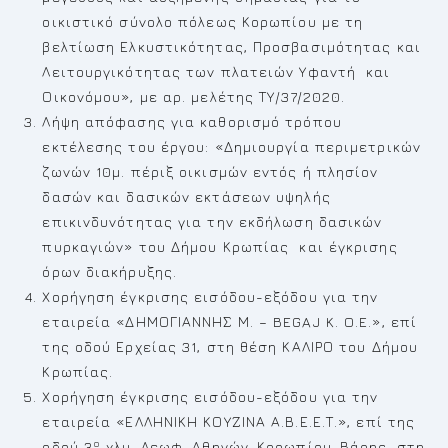
οικιστικό σύνολο πόλεως Κορωπίου με τη
βελτίωση Ελκυστικότητας, Προσβασιμότητας και
Λειτουργικότητας των πλατειών Υφαντή και
Οικονόμου», με αρ. μελέτης ΤΥ/37/2020.
Λήψη απόφασης για καθορισμό τρόπου
εκτέλεσης του έργου: «Δημιουργία περιμετρικών
ζωνών 10μ. πέριξ οικισμών εντός ή πλησίον
δασών και δασικών εκτάσεων υψηλής
επικινδυνότητας για την εκδήλωση δασικών
πυρκαγιών» του Δήμου Κρωπίας και έγκρισης
όρων διακήρυξης.
Χορήγηση έγκρισης εισόδου-εξόδου για την
εταιρεία «ΔΗΜΟΓΙΑΝΝΗΣ Μ. – BEGAJ K. O.E.», επί
της οδού Ερχείας 31, στη θέση ΚΑΛΙΡΟ του Δήμου
Κρωπίας.
Χορήγηση έγκρισης εισόδου-εξόδου για την
εταιρεία «ΕΛΛΗΝΙΚΗ ΚΟΥΖΙΝΑ Α.Β.Ε.Ε.Τ.», επί της
ο
οδού 3
χλμ. Λεωφ. Αθηνών-Κορωπίου-Βάρης, στη