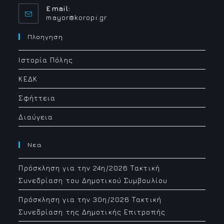
Email:
Opens
mayor@koropi.gr
in
your
Πλοηγηση
application
Ιστορία Πόλης
ΚΕΔΚ
Σφήττεια
Διαύγεια
Νεα
Πρόσκληση για την 24η/2026 Τακτική
Συνεδρίαση του Δημοτικού Συμβουλίου
Πρόσκληση για την 30η/2026 Τακτική
Συνεδρίαση της Δημοτικής Επιτροπής