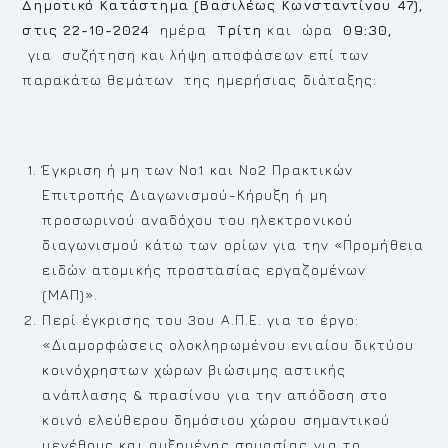
Δημοτικό Κατάστημα
(Βασιλέως Κωνσταντίνου 47),
στις 22-10-2024
ημέρα
Τρίτη
και ώρα
09:30,
για συζήτηση και λήψη αποφάσεων επί των
παρακάτω θεμάτων της ημερήσιας διάταξης:
Έγκριση ή μη των Νο1 και Νο2 Πρακτικών
Επιτροπής Διαγωνισμού-Κήρυξη ή μη
προσωρινού αναδόχου του ηλεκτρονικού
διαγωνισμού κάτω των ορίων για την «Προμήθεια
ειδών ατομικής προστασίας εργαζομένων
(ΜΑΠ)».
Περί έγκρισης του 3ου Α.Π.Ε. για το έργο:
«Διαμορφώσεις ολοκληρωμένου ενιαίου δικτύου
κοινόχρηστων χώρων βιώσιμης αστικής
ανάπλασης & πρασίνου για την απόδοση στο
κοινό ελεύθερου δημόσιου χώρου σημαντικού
μεγέθους και αυξημένης σημασίας για το