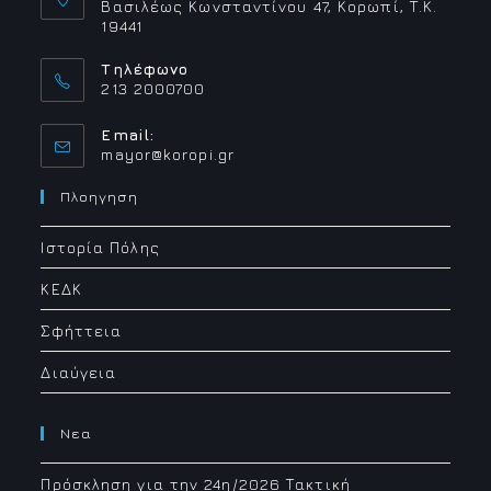
Βασιλέως Κωνσταντίνου 47, Κορωπί, Τ.Κ.
19441
Τηλέφωνο
213 2000700
Email:
Opens
mayor@koropi.gr
in
your
Πλοηγηση
application
Ιστορία Πόλης
ΚΕΔΚ
Σφήττεια
Διαύγεια
Νεα
Πρόσκληση για την 24η/2026 Τακτική