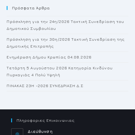
to
Πρόσφατα Άρθρα
cl
th
Πρόσκληση για την 24η/2026 Τακτική Συνεδρίαση του
se
Δημοτικού Συμβουλίου
pan
Πρόσκληση για την 30η/2026 Τακτική Συνεδρίαση της
Δημοτικής Επιτροπής
Ενημέρωση Δήμου Κρωπίας 04.08.2026
Τετάρτη 5 Αυγούστου 2026 Κατηγορία Κινδύνου
Πυρκαγιάς 4 Πολύ Υψηλή
ΠΙΝΑΚΑΣ 23H -2026 ΣΥΝΕΔΡΙΑΣΗ Δ.Σ
Πληροφοριες Επικοινωνιας
Διεύθυνση