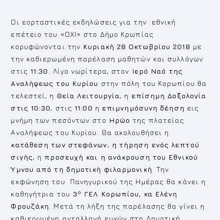
Οι εορταστικές εκδηλώσεις για την εθνική
επέτειο του «ΟΧΙ» στο Δήμο Κρωπίας
κορυφώνονται την
Κυριακή 28 Οκτωβρίου 2018
με
την καθιερωμένη παρέλαση μαθητών και συλλόγων
στις
11:30
. Λίγο νωρίτερα, στον
Ιερό Ναό της
Αναλήψεως του Κυρίου
στην πόλη του Κορωπίου θα
τελεστεί, η
Θεία Λειτουργία
, η
επίσημη Δοξολογία
στις 10:30
, στις
11:00
η
επιμνημόσυνη δέηση
εις
μνήμη των πεσόντων στο
Ηρώο
της πλατείας
Αναλήψεως του Κυρίου. Θα ακολουθήσει η
κατάθεση των στεφάνων
,
η τήρηση ενός λεπτού
σιγής
, η
προσευχή και η ανάκρουση του Εθνικού
Ύμνου από τη δημοτική φιλαρμονική
. Την
εκφώνηση του Πανηγυρικού της Ημέρας θα κάνει η
ο
καθηγήτρια του
3
ΓΕΛ Κορωπίου, κα Ελένη
Φρουζάκη
. Μετά τη λήξη της παρέλασης θα γίνει η
καθιερωμένη ανταλλαγή ευχών στη Δημοτική