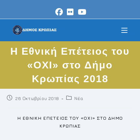
Skip
to
content
Η Εθνική Επέτειος του
«ΟΧΙ» στο Δήμο
Κρωπίας 2018
Post
Post
26 Οκτωβρίου 2018
Νέα
published:
category:
Η ΕΘΝΙΚΗ ΕΠΕΤΕΙΟΣ ΤΟΥ «ΟΧΙ» ΣΤΟ ΔΗΜΟ
ΚΡΩΠΙΑΣ