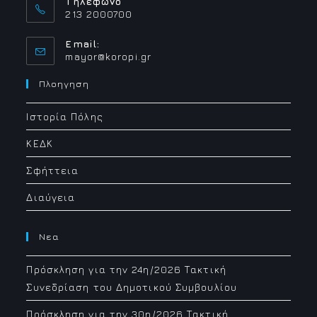
Τηλέφωνο
213 2000700
Email:
Opens
mayor@koropi.gr
in
your
Πλοηγηση
application
Ιστορία Πόλης
ΚΕΔΚ
Σφήττεια
Διαύγεια
Νεα
Πρόσκληση για την 24η/2026 Τακτική
Συνεδρίαση του Δημοτικού Συμβουλίου
Πρόσκληση για την 30η/2026 Τακτική