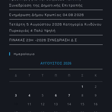
Συνεδρίαση της Δημοτικής Επιτροπής
Ενημέρωση Δήμου Κρωπίας 04.08.2026
Τετάρτη 5 Αυγούστου 2026 Κατηγορία Κινδύνου
Πυρκαγιάς 4 Πολύ Υψηλή
ΠΙΝΑΚΑΣ 23H -2026 ΣΥΝΕΔΡΙΑΣΗ Δ.Σ
Ημερολογιο
ΑΎΓΟΥΣΤΟΣ 2026
Δ
Τ
Τ
Π
Π
Σ
Κ
1
2
3
4
5
6
7
8
9
10
11
12
13
14
15
16