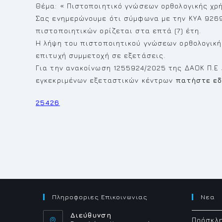
Θέμα: « Πιστοποιητικό γνώσεων ορθολογικής χ
Σας ενημερώνουμε ότι σύμφωνα με την ΚΥΑ 9269/
πιστοποιητικών ορίζεται στα επτά (7) έτη.
Η λήψη του πιστοποιητικού γνώσεων ορθολογικ
επιτυχή συμμετοχή σε εξετάσεις.
Για την ανακοίνωση 1255924/2025 της ΔΑΟΚ Π.Ε
εγκεκριμένων εξεταστικών κέντρων
πατήστε ε
25426
Πληροφοριες Επικοινωνιας
Νεα
Διεύθυνση
Πρόσκλη