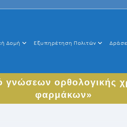
κή Δομή
Εξυπηρέτηση Πολιτών
Δράσε
κό γνώσεων ορθολογικής 
φαρμάκων»