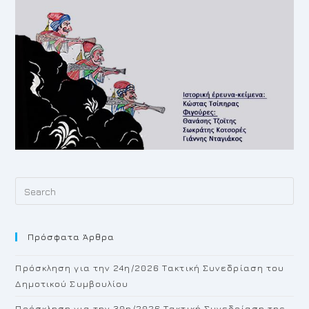
Pr
Es
to
Πρόσφατα Άρθρα
cl
th
Πρόσκληση για την 24η/2026 Τακτική Συνεδρίαση του
se
Δημοτικού Συμβουλίου
pan
Πρόσκληση για την 30η/2026 Τακτική Συνεδρίαση της