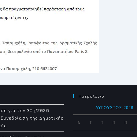
Ημερολογιο
ΑΎΓΟΥΣΤΟΣ 2026
ση για την 30η/2026
 Συνεδρίαση της Δημοτικής
Δ
Τ
Τ
Π
Π
πής