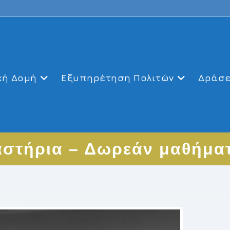
κή Δομή
Εξυπηρέτηση Πολιτών
Δράσε
αστήρια – Δωρεάν μαθήματ