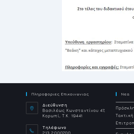
Πληροφοριες Επικοινωνιας
Νεα
Διεύθυνση
Πρόσκλη
Βασιλέως Κωνσταντίνου 47,
Τακτική
Κορωπί, Τ.Κ. 19441
Επιτρο
Τηλέφωνο
213 2000700