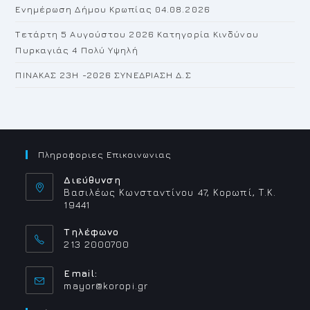
Ενημέρωση Δήμου Κρωπίας 04.08.2026
Τετάρτη 5 Αυγούστου 2026 Κατηγορία Κινδύνου
Πυρκαγιάς 4 Πολύ Υψηλή
ΠΙΝΑΚΑΣ 23H -2026 ΣΥΝΕΔΡΙΑΣΗ Δ.Σ
Πληροφοριες Επικοινωνιας
Διεύθυνση
Βασιλέως Κωνσταντίνου 47, Κορωπί, Τ.Κ.
19441
Τηλέφωνο
213 2000700
Email:
Opens
mayor@koropi.gr
in
your