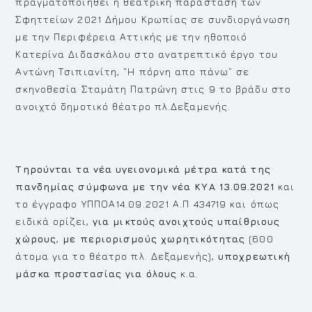
πραγματοποιηθεί η θεατρική παράσταση των
Σφηττείων 2021 Δήμου Κρωπίας σε συνδιοργάνωση
με την Περιφέρεια Αττικής με την ηθοποιό
Κατερίνα Διδασκάλου στο ανατρεπτικό έργο του
Αντώνη Τσιπιανίτη, “Η πόρνη απο πάνω” σε
σκηνοθεσία Σταμάτη Πατρώνη στις 9 το βράδυ στο
ανοιχτό δημοτικό θέατρο πλ.Δεξαμενής.
Τηρούνται τα νέα υγειονομικά μέτρα κατά της
πανδημίας σύμφωνα με την νέα ΚΥΑ 13.09.2021
και
το έγγραφο ΥΠΠΟΑ14.09.2021 Α.Π 434719 και όπως
ειδικά ορίζει,
για μικτούς ανοιχτούς υπαίθριους
χώρους
,
με περιορισμούς χωρητικότητας
(600
άτομα για το θέατρο πλ. Δεξαμενής),
υποχρεωτική
μάσκα προστασίας για όλους
κ.α.