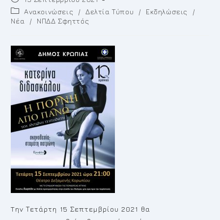
published:
Post
Ανακοινώσεις
/
Δελτία Τύπου
/
Εκδηλώσεις
/
category:
Νέα
/
ΝΠΔΔ Σφηττός
Tην Τετάρτη 15 Σεπτεμβρίου 2021 θα