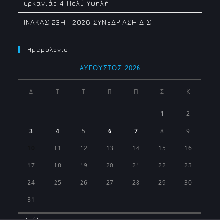
Πυρκαγιάς 4 Πολύ Υψηλή
ΠΙΝΑΚΑΣ 23H -2026 ΣΥΝΕΔΡΙΑΣΗ Δ.Σ
Ημερολογιο
ΑΎΓΟΥΣΤΟΣ 2026
Δ
Τ
Τ
Π
Π
Σ
Κ
1
2
3
4
5
6
7
8
9
10
11
12
13
14
15
16
17
18
19
20
21
22
23
24
25
26
27
28
29
30
31
« Ιούλ