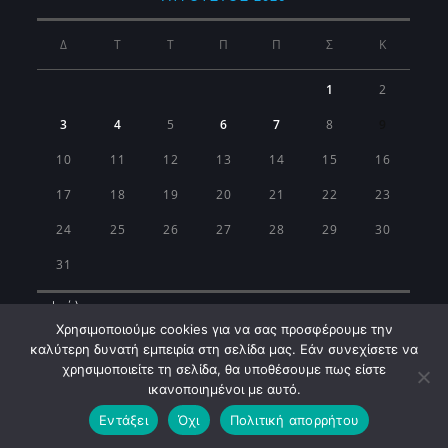
Δ
Τ
Τ
Π
Π
Σ
Κ
1
2
3
4
5
6
7
8
9
10
11
12
13
14
15
16
17
18
19
20
21
22
23
24
25
26
27
28
29
30
31
« Ιούλ
Χρησιμοποιούμε cookies για να σας προσφέρουμε την
καλύτερη δυνατή εμπειρία στη σελίδα μας. Εάν συνεχίσετε να
χρησιμοποιείτε τη σελίδα, θα υποθέσουμε πως είστε
ικανοποιημένοι με αυτό.
Εντάξει
Όχι
Πολιτική απορρήτου
Municipality of Koropi © 2026