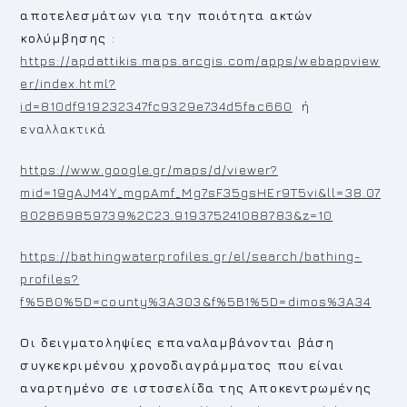
αποτελεσμάτων για την ποιότητα ακτών
κολύμβησης
:
https://apdattikis.maps.arcgis.com/apps/webappview
er/index.html?
id=810df919232347fc9329e734d5fac660
ή
εναλλακτικά
https://www.google.gr/maps/d/viewer?
mid=19gAJM4Y_mgpAmf_Mg7sF35gsHEr9T5vi&ll=38.07
802869859739%2C23.919375241088783&z=10
https://bathingwaterprofiles.gr/el/search/bathing-
profiles?
f%5B0%5D=county%3A303&f%5B1%5D=dimos%3A34
Οι δειγματοληψίες επαναλαμβάνονται βάση
συγκεκριμένου χρονοδιαγράμματος που είναι
αναρτημένο σε ιστοσελίδα της Αποκεντρωμένης