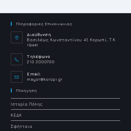
Πληροφοριες Επικοινωνιας
Διεύθυνση
Βασιλέως Κωνσταντίνου 47, Κορωπί, Τ.Κ.
19441
Τηλέφωνο
213 2000700
Email:
Opens
mayor@koropi.gr
in
your
Πλοηγηση
application
Ιστορία Πόλης
ΚΕΔΚ
Σφήττεια