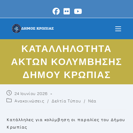
Skip
to
content
ΚΑΤΑΛΛΗΛΟΤΗΤΑ
ΑΚΤΩΝ ΚΟΛΥΜΒΗΣΗΣ
ΔΗΜΟΥ ΚΡΩΠΙΑΣ
Post
24 Ιουνίου 2026
published:
Post
Ανακοινώσεις
/
Δελτία Τύπου
/
Νέα
category:
Κατάλληλες για κολύμβηση οι παραλίες του Δήμου
Κρωπίας