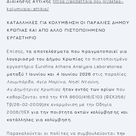
Διοίκησης Αττικής
https://apdattikis.gov.gr/aktes-
kolymvisis-attikis/
ΚΑΤΑΛΛΗΛΕΣ ΓΙΑ ΚΟΛΥΜΒΗΣΗ ΟΙ ΠΑΡΑΛΙΕΣ ΔΗΜΟΥ
ΚΡΩΠΙΑΣ ΚΑΙ ΑΠΟ ΑΛΛΟ ΠΙΣΤΟΠΟΙΗΜΕΝΟ
ΕΡΓΑΣΤΗΡΙΟ
Επίσης,
τα αποτελέσματα που πραγματοποιεί για
λογαριασμό του Δήμου Κρωπίας
το πιστοποιημένο
εργαστήριο Εurofins Athens Analysis Laboratories
μεταξύ 1 Ιουνίου και 4 Ιουνίου 2026
στις παραλίες
Λουμπάρδα, Αγία Μαρίνα, Νησί Ντούνη,
Αγ.Δημήτριος Κρωπίας
ήταν εντός των ορίων
που
καθορίζονται από την ΚΥΑ 8600/416/Ε103 (ΦΕΚ356/
Τβ/26-02-2009)σε εναρμόνιση με την Οδηγία
2006/7/ΕΚ
για την ποιότητα ακτών κολύμβησης και
κατάλληλες για κολύμβηση.
Παρακαλούνται οι πολίτες να συμβουλεύονται
την