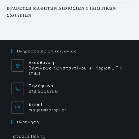
𝚩𝚸𝚨𝚩𝚬𝚼𝚺𝚮 𝚳𝚨𝚯𝚮𝚻𝛀𝚴 𝚫𝚮𝚳𝚶𝚺𝚰𝛀𝚴 & 𝚰𝚫𝚰𝛀𝚻𝚰𝚱𝛀𝚴
𝚺𝚾𝚶𝚲𝚬𝚰𝛀𝚴
Πληροφοριες Επικοινωνιας
Διεύθυνση
Βασιλέως Κωνσταντίνου 47, Κορωπί, Τ.Κ.
19441
Τηλέφωνο
213 2000700
Email:
Opens
mayor@koropi.gr
in
your
Πλοηγηση
application
Ιστορία Πόλης