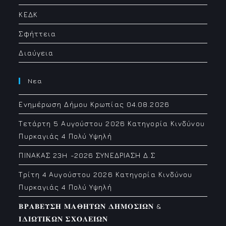
ΚΕΔΚ
Σφήττεια
Διαύγεια
Νεα
Ενημέρωση Δήμου Κρωπίας 04.08.2026
Τετάρτη 5 Αυγούστου 2026 Κατηγορία Κινδύνου
Πυρκαγιάς 4 Πολύ Υψηλή
ΠΙΝΑΚΑΣ 23H -2026 ΣΥΝΕΔΡΙΑΣΗ Δ.Σ
Τρίτη 4 Αυγούστου 2026 Κατηγορία Κινδύνου
Πυρκαγιάς 4 Πολύ Υψηλή
𝚩𝚸𝚨𝚩𝚬𝚼𝚺𝚮 𝚳𝚨𝚯𝚮𝚻𝛀𝚴 𝚫𝚮𝚳𝚶𝚺𝚰𝛀𝚴 &
𝚰𝚫𝚰𝛀𝚻𝚰𝚱𝛀𝚴 𝚺𝚾𝚶𝚲𝚬𝚰𝛀𝚴