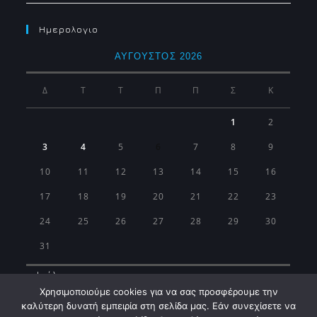
Ημερολογιο
ΑΎΓΟΥΣΤΟΣ 2026
Δ
Τ
Τ
Π
Π
Σ
Κ
1
2
3
4
5
6
7
8
9
10
11
12
13
14
15
16
17
18
19
20
21
22
23
24
25
26
27
28
29
30
31
« Ιούλ
Χρησιμοποιούμε cookies για να σας προσφέρουμε την
καλύτερη δυνατή εμπειρία στη σελίδα μας. Εάν συνεχίσετε να