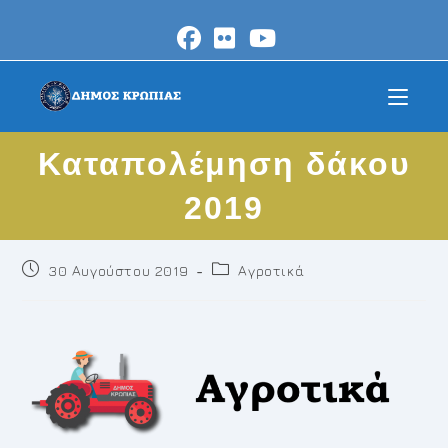
Skip
to
content
Καταπολέμηση δάκου
2019
Post
Post
30 Αυγούστου 2019
Αγροτικά
published:
category: