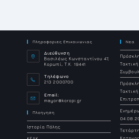
Πληροφοριες Επικοινωνιας
Νεα
Διεύθυνση
Πρόσκλη
Βασιλέως Κωνσταντίνου 47,
Τακτική
Κορωπί, Τ.Κ. 19441
Συμβουλ
Τηλέφωνο
213 2000700
Πρόσκλη
Τακτική
Email:
Επιτρο
mayor@koropi.gr
Ενημέρ
Πλοηγηση
04.08.2
Ιστορία Πόλης
Τετάρτ
Κατηγορ
ΚΕΔΚ