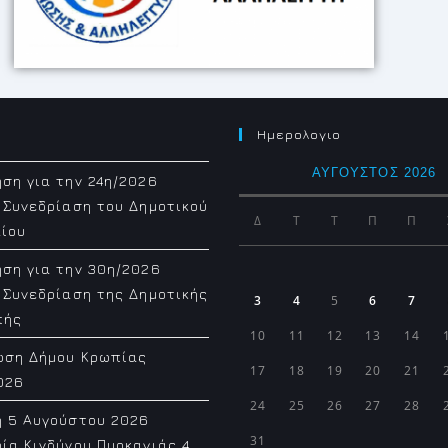
Ημερολογιο
ΑΎΓΟΥΣΤΟΣ 2026
ση για την 24η/2026
 Συνεδρίαση του Δημοτικού
Δ
Τ
Τ
Π
Π
ίου
ση για την 30η/2026
 Συνεδρίαση της Δημοτικής
3
4
5
6
7
πής
10
11
12
13
14
ωση Δήμου Κρωπίας
17
18
19
20
21
026
24
25
26
27
28
η 5 Αυγούστου 2026
31
ία Κινδύνου Πυρκαγιάς 4