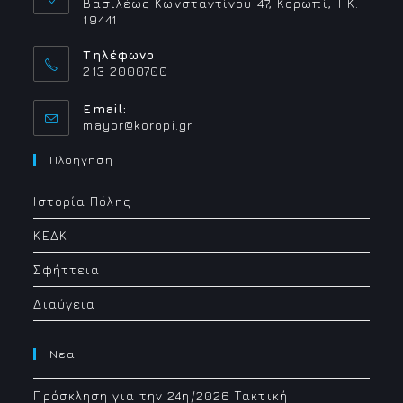
Βασιλέως Κωνσταντίνου 47, Κορωπί, Τ.Κ.
19441
Τηλέφωνο
213 2000700
Email:
Opens
mayor@koropi.gr
in
your
Πλοηγηση
application
Ιστορία Πόλης
ΚΕΔΚ
Σφήττεια
Διαύγεια
Νεα
Πρόσκληση για την 24η/2026 Τακτική