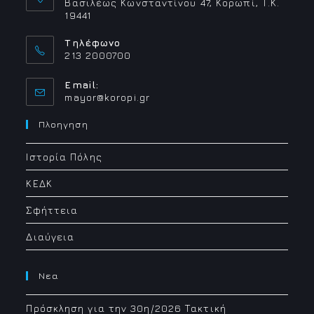
Βασιλέως Κωνσταντίνου 47, Κορωπί, Τ.Κ.
19441
Τηλέφωνο
213 2000700
Email:
Opens
mayor@koropi.gr
in
your
Πλοηγηση
application
Ιστορία Πόλης
ΚΕΔΚ
Σφήττεια
Διαύγεια
Νεα
Πρόσκληση για την 30η/2026 Τακτική