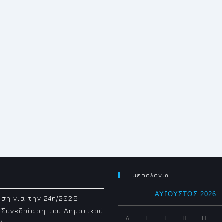
Ημερολογιο
ΑΎΓΟΥΣΤΟΣ 2026
ση για την 24η/2026
 Συνεδρίαση του Δημοτικού
Δ
Τ
Τ
Π
Π