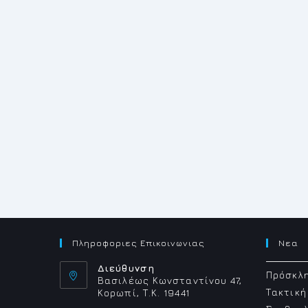
Πληροφοριες Επικοινωνιας
Νεα
Διεύθυνση
Πρόσκλη
Βασιλέως Κωνσταντίνου 47,
Τακτική
Κορωπί, Τ.Κ. 19441