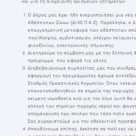
και για τη διαχείριση ορισμένων ζητημάτων :
Ο Δήμος μας έχει ήδη ενεργοποιήσει μια νέα
Αδέσποτων Ζώων (ΔΙ.ΚΕ.Π.Α.Ζ). Παράλληλα, ο Δ
επαγγελματική μεταφορά των αδέσποτων σκύλ
περίθαλψης, εμβολιασμών, ελέγχου λεϊσμανί
φιλοξενίας, ηλεκτρονικής σήμανσης.
Διατηρούμε τη σύμβαση μας με την Ελληνική 
πρόγραμμα που αφορά τις γάτες.
Διαβεβαιώνουμε συμπολίτες μας που συνδράμ
εφαρμογή του προγράμματος έχουμε συλλέξει
Σταθμός Προαστιακός Κορωπίου. Όταν τελειώσ
επανατοποθετηθούν σε σημεία της περιοχής
κείμενη νομοθεσία ενώ για τον λόγο αυτό θα 
αλλαγή των σημείων παροχής νερού και φαγητ
απομάκρυνση των σκύλων που τόσο πολύ αγαπ
Σας ευχαριστούμε για την εθελοντική προσφο
Απευθύνουμε επίσης, έκκληση σε πολίτες να 