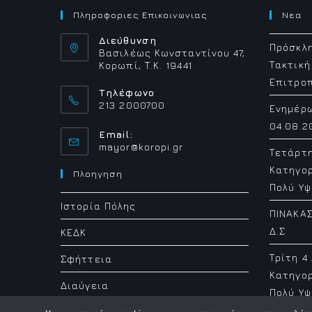
Πληροφοριες Επικοινωνιας
Νεα
Διεύθυνση
Πρόσκλη
Βασιλέως Κωνσταντίνου 47,
Τακτική
Κορωπί, Τ.Κ. 19441
Επιτρο
Τηλέφωνο
213 2000700
Ενημέρ
04.08.2
Email:
Opens
mayor@koropi.gr
Τετάρτ
in
Κατηγορ
your
Πλοηγηση
application
Πολύ Υψ
Ιστορία Πόλης
ΠΙΝΑΚΑΣ
Δ.Σ
ΚΕΔΚ
Τρίτη 4
Σφήττεια
Κατηγορ
Διαύγεια
Πολύ Υψ