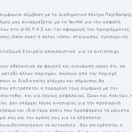
 συμφωνία-σύμβαση με το Διαδημοτικό Κέντρο Περίθαλψη
ήμος μας συνεργάζεται με το TaxiPet για την ασφαλή,
ων στο ΔΙ.ΚΕ.Π.Α.Ζ και την εφαρμογή του προγράμματος,
ωσης (
kala
–
Azar
) ή άλλης νόσου, στείρωσης, προσωρινής
Φιλοζωική Εταιρεία αποκλειστικά για το αντίστοιχο
ουν εθελοντικά σε φαγητό και ανανέωση νερού ότι, σε
 μεταξύ άλλων περιοχών, σκύλους από την περιοχή
ουν οι διαδικασίες ελέγχου και σήμανσης θα
 που επιτρέπεται η παραμονή τους σύμφωνα με την
απαιτηθεί και για λόγους ασφάλειας, ζώων και πολιτών, 
ού. Δεν υπάρχει λόγος ανησυχίας για την προσωρινή
ήσαμε και ιδιαίτερα εσείς που προσφέρετε τα μέγιστα.
ρά σας και την αγάπη σας για τα αδέσποτα!
συνειδητοποιήσουν το αυτονόητο : δεν επιτρέπεται η