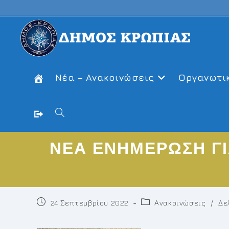
Skip
to
content
Νέα – Ανακοινώσεις
Οργανωτι
Toggle
ΝΕΑ ΕΝΗΜΕΡΩΣΗ Γ
website
search
Post
Post
24 Σεπτεμβρίου 2022
Ανακοινώσεις
/
Δε
published:
category: