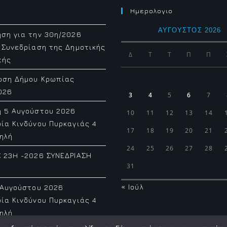
Ημερολογιο
ΑΎΓΟΥΣΤΟΣ 2026
ση για την 30η/2026
 Συνεδρίαση της Δημοτικής
Δ
Τ
Τ
Π
Π
πής
ωση Δήμου Κρωπίας
026
3
4
5
6
7
η 5 Αυγούστου 2026
10
11
12
13
14
ία Κινδύνου Πυρκαγιάς 4
17
18
19
20
21
ηλή
24
25
26
27
28
 23H -2026 ΣΥΝΕΔΡΙΑΣΗ
31
« Ιούλ
 Αυγούστου 2026
ία Κινδύνου Πυρκαγιάς 4
ηλή