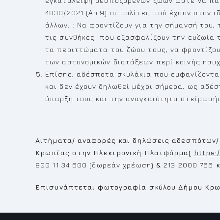
εγκατάλειψη δεσποζόμενων ζώων ώστε να παρ
4830/2021 (Αρ.9) οι πολίτες πού έχουν στον 
άλλων, : Να φροντίζουν για την σήμανσή του,
τις συνθήκες που εξασφαλίζουν την ευζωία το
τα περιττώματα του ζώου τους, να φροντίζου
των αστυνομικών διατάξεων περί κοινής ησυχ
Επίσης, αδέσποτα σκυλάκια που εμφανίζονται
και δεν έχουν δηλωθεί μέχρι σήμερα, ως αδέ
ύπαρξή τους και την αναγκαιότητα στείρωσής
Αιτήματα/ αναφορές και δηλώσεις αδεσπότων/
Κρωπίας
στην Ηλεκτρονική Πλατφόρμα(
https:/
800 11 34 600 (δωρεάν χρέωση)
&
213 2000 766
E
πισυνάπτεται φωτογραφία σκύλου Δήμου Κρωπ