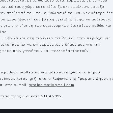
ουσιάζονται μετά ως αδέσποτα. Σύμφωνα, με το νόμο
ιδιωτικό τους χώρο κατοικίδιο ζωάκι οφείλουν, μεταξύ
 την στείρωσή του, τον εμβολιασμό του και γενικότερα όλ
υ ζώου (φυσική και ψυχική υγεία). Επίσης, να μαζεύουν,
ν για την τήρηση των υγειονομικών διατάξεων καθώς και
ίας.
 ξαφνικά και στη συνέχεια σιτίζονται στην περιοχή μας
σποτα, πρέπει να ενημερώνεται ο δήμος μας για την
 τους πριν γεννήσουν και πολλαπλασιαστούν.
 πρόθεση υιοθεσίας για αδέσποτα ζώα στο Δήμου
/dimotis.koropi.gr/
), στα τηλέφωνα της Γραμμής Δημότη 
και στο
e
–
mail
:
grafiodimoti@gmail.com
ίας προς υιοθεσία 21.09.2022