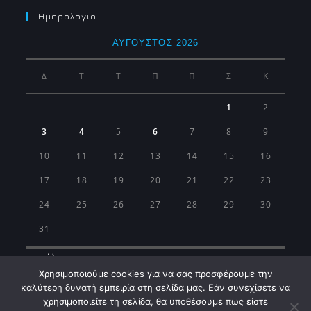
Ημερολογιο
ΑΎΓΟΥΣΤΟΣ 2026
Δ
Τ
Τ
Π
Π
Σ
Κ
1
2
3
4
5
6
7
8
9
10
11
12
13
14
15
16
17
18
19
20
21
22
23
24
25
26
27
28
29
30
31
« Ιούλ
Χρησιμοποιούμε cookies για να σας προσφέρουμε την
καλύτερη δυνατή εμπειρία στη σελίδα μας. Εάν συνεχίσετε να
χρησιμοποιείτε τη σελίδα, θα υποθέσουμε πως είστε