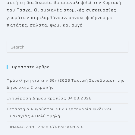
αυτή τη διαδικασία θα επαναληφθεί την Κυριακή
του Πάσχα. Οι αυριανές ατομικές συσκευασίες
γευμάτων περιλαμβάνουν, αρνάκι φούρνου με
πατάτες, σαλάτα, ψωμί και αυγό.
Pr
Es
to
Πρόσφατα Άρθρα
cl
th
Πρόσκληση για την 30η/2026 Τακτική Συνεδρίαση της
se
Δημοτικής Επιτροπής
pan
Ενημέρωση Δήμου Κρωπίας 04.08.2026
Τετάρτη 5 Αυγούστου 2026 Κατηγορία Κινδύνου
Πυρκαγιάς 4 Πολύ Υψηλή
ΠΙΝΑΚΑΣ 23H -2026 ΣΥΝΕΔΡΙΑΣΗ Δ.Σ