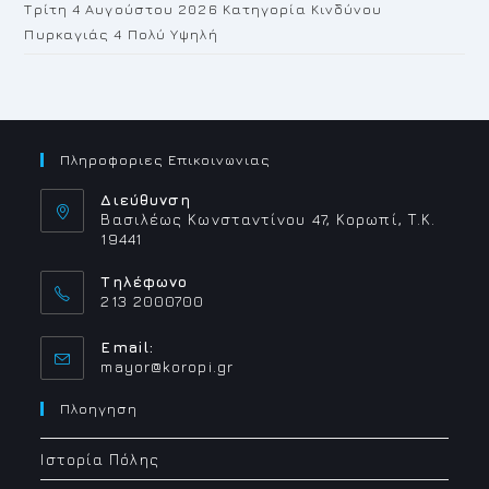
Τρίτη 4 Αυγούστου 2026 Κατηγορία Κινδύνου
Πυρκαγιάς 4 Πολύ Υψηλή
Πληροφοριες Επικοινωνιας
Διεύθυνση
Βασιλέως Κωνσταντίνου 47, Κορωπί, Τ.Κ.
19441
Τηλέφωνο
213 2000700
Email:
Opens
mayor@koropi.gr
in
your
Πλοηγηση
application
Ιστορία Πόλης