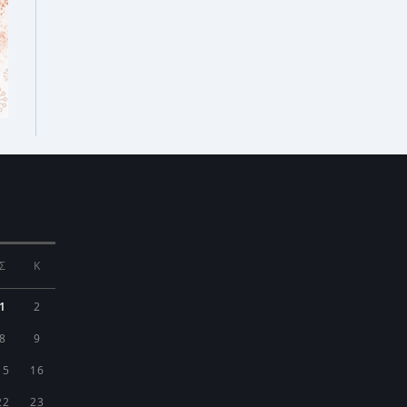
Σ
Κ
1
2
8
9
15
16
22
23