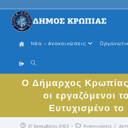
Skip
to
content
Νέα – Ανακοινώσεις
Οργανωτι
Toggle
Ο Δήμαρχος Κρωπίας 
website
οι εργαζόμενοι τ
search
Ευτυχισμένο το 
Post
Post
27 Δεκεμβρίου 2023
Ανακοινώσεις
/
Δελ