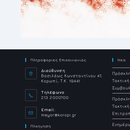
Πληροφοριες Επικοινωνιας
Νεα
Διεύθυνση
Πρόσκλη
Βασιλέως Κωνσταντίνου 47,
Τακτική
Κορωπί, Τ.Κ. 19441
Συμβουλ
Τηλέφωνο
213 2000700
Πρόσκλη
Τακτική
Email:
Επιτρο
Opens
mayor@koropi.gr
in
Ενημέρ
your
Πλοηγηση