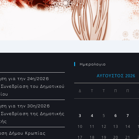
Ημερολογιο
ΑΎΓΟΥΣΤΟΣ 2026
ση για την 24η/2026
 Συνεδρίαση του Δημοτικού
Δ
Τ
Τ
Π
Π
ίου
ση για την 30η/2026
 Συνεδρίαση της Δημοτικής
3
4
5
6
7
πής
10
11
12
13
14
ωση Δήμου Κρωπίας
17
18
19
20
21