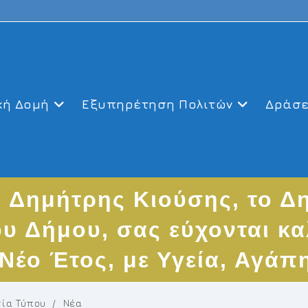
κή Δομή
Εξυπηρέτηση Πολιτών
Δράσε
Δημήτρης Κιούσης, το Δη
ου Δήμου, σας εύχονται κ
Νέο Έτος, με Υγεία, Αγάπη
τία Τύπου
/
Νέα