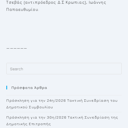
Τσεβάς (αντιπρόεδρος Δ.Σ Κρωπιας), Ιωάννης
Παπαευθυμίου.
——————
Pr
Es
to
Πρόσφατα Άρθρα
cl
th
Πρόσκληση για την 24η/2026 Τακτική Συνεδρίαση του
se
Δημοτικού Συμβουλίου
pan
Πρόσκληση για την 30η/2026 Τακτική Συνεδρίαση της
Δημοτικής Επιτροπής