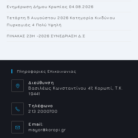
Ενημέρωση Δήμου Κρωπίας 04.08.2026
Τετάρτη 5 Αυγούστου 2026 Κατηγορία Κινδύνου
Πυρκαγιάς 4 Πολύ Υψηλή
ΠΙΝΑΚΑΣ 23H -2026 ΣΥΝΕΔΡΙΑΣΗ Δ.Σ
Πληροφοριες Επικοινωνιας
Διεύθυνση
Βασιλέως Κωνσταντίνου 47, Κορωπί, Τ.Κ.
19441
Τηλέφωνο
213 2000700
Email:
Opens
mayor@koropi.gr
in