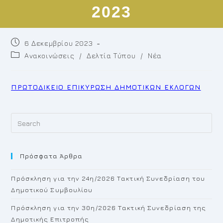
2023
Post
6 Δεκεμβρίου 2023
published:
Post
Ανακοινώσεις
/
Δελτία Τύπου
/
Νέα
category:
ΠΡΩΤΟΔΙΚΕΙΟ ΕΠΙΚΥΡΩΣΗ ΔΗΜΟΤΙΚΩΝ ΕΚΛΟΓΩΝ
Pr
Es
to
Πρόσφατα Άρθρα
cl
th
Πρόσκληση για την 24η/2026 Τακτική Συνεδρίαση του
se
Δημοτικού Συμβουλίου
pan
Πρόσκληση για την 30η/2026 Τακτική Συνεδρίαση της
Δημοτικής Επιτροπής