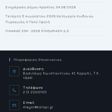
Ενημέρωση Δήμου Κρωπίας 04.08.2026
Τετάρτη 5 Αυγούστου 2026 Κατηγορία Κινδύνου
Πυρκαγιάς 4 Πολύ Υψηλή
ΠΙΝΑΚΑΣ 23H -2026 ΣΥΝΕΔΡΙΑΣΗ Δ.Σ
Πληροφοριες Επικοινωνιας
Διεύθυνση
Βασιλέως Κωνσταντίνου 47, Κορωπί, Τ.Κ.
19441
Τηλέφωνο
213 2000700
Email:
Opens
mayor@koropi.gr
in