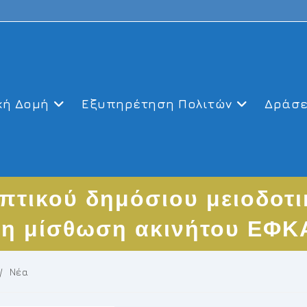
κή Δομή
Εξυπηρέτηση Πολιτών
Δράσε
τικού δημόσιου μειοδοτι
τη μίσθωση ακινήτου ΕΦΚ
/
Νέα