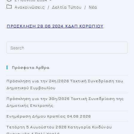
published:
Post
Ανακοινώσεις
/
Δελτία Τύπου
/
Νέα
category:
ΠΡΟΣΚΛΗΣΗ 28 06 2024 ΚΔΑΠ ΚΟΡΩΠΙΟΥ
Pr
Es
to
Πρόσφατα Άρθρα
cl
th
Πρόσκληση για την 24η/2026 Τακτική Συνεδρίαση του
se
Δημοτικού Συμβουλίου
pan
Πρόσκληση για την 30η/2026 Τακτική Συνεδρίαση της
Δημοτικής Επιτροπής
Ενημέρωση Δήμου Κρωπίας 04.08.2026
Τετάρτη 5 Αυγούστου 2026 Κατηγορία Κινδύνου
Πυρκαγιάς 4 Πολύ Υψηλή