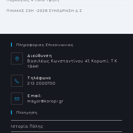
ΠΙΝΑΚΑΣ 23H -2026 ΣΥΝΕΔΡΙΑΣΗ Δ.Σ
Πληροφοριες Επικοινωνιας
Διεύθυνση
Βασιλέως Κωνσταντίνου 47, Κορωπί, Τ.Κ.
19441
Τηλέφωνο
213 2000700
Email:
Opens
mayor@koropi.gr
in
your
Πλοηγηση
application
Ιστορία Πόλης