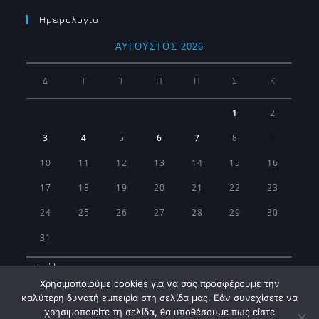
Ημερολογιο
ΑΎΓΟΥΣΤΟΣ 2026
Δ
Τ
Τ
Π
Π
Σ
Κ
1
2
3
4
5
6
7
8
9
10
11
12
13
14
15
16
17
18
19
20
21
22
23
24
25
26
27
28
29
30
31
« Ιούλ
Χρησιμοποιούμε cookies για να σας προσφέρουμε την
καλύτερη δυνατή εμπειρία στη σελίδα μας. Εάν συνεχίσετε να
χρησιμοποιείτε τη σελίδα, θα υποθέσουμε πως είστε