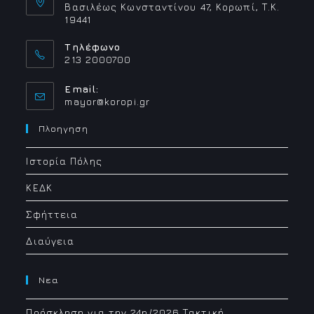
Βασιλέως Κωνσταντίνου 47, Κορωπί, Τ.Κ.
19441
Τηλέφωνο
213 2000700
Email:
Opens
mayor@koropi.gr
in
your
Πλοηγηση
application
Ιστορία Πόλης
ΚΕΔΚ
Σφήττεια
Διαύγεια
Νεα
Πρόσκληση για την 24η/2026 Τακτική