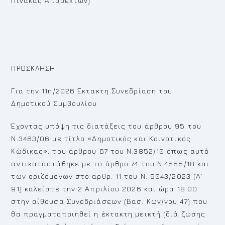
Πίνακας Αποδεκτών)
ΠΡΟΣΚΛΗΣΗ
Για την 11η/2026 Έκτακτη Συνεδρίαση του
Δημοτικού Συμβουλίου
Έχοντας υπόψη τις διατάξεις του άρθρου 95 του
Ν.3463/06 με τίτλο «Δημοτικός και Κοινοτικός
Κώδικας», του άρθρου 67 του Ν.3852/10 όπως αυτό
αντικαταστάθηκε με το άρθρο 74 του Ν.4555/18 και
των οριζόμενων στο αρθρ. 11 του Ν. 5043/2023 (Α’
91) καλείστε την 2 Απριλίου 2026 και ώρα 18:00
στην αίθουσα Συνεδριάσεων (Βασ. Κων/νου 47) που
θα πραγματοποιηθεί η έκτακτη μεικτή (διά ζώσης