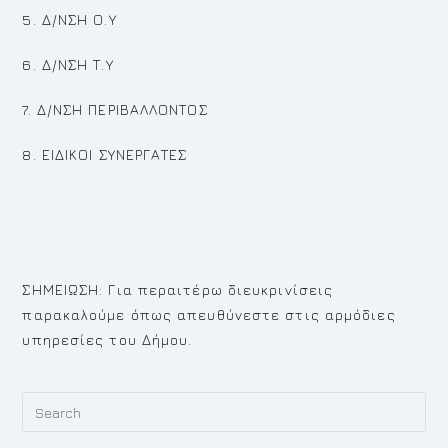
5. Δ/ΝΣΗ Ο.Υ
6. Δ/ΝΣΗ Τ.Υ
7. Δ/ΝΣΗ ΠΕΡΙΒΑΛΛΟΝΤΟΣ
8. ΕΙΔΙΚΟΙ ΣΥΝΕΡΓΑΤΕΣ
ΣΗΜΕΙΩΣΗ: Για περαιτέρω διευκρινίσεις
παρακαλούμε όπως απευθύνεστε στις αρμόδιες
υπηρεσίες του Δήμου.
Pr
Es