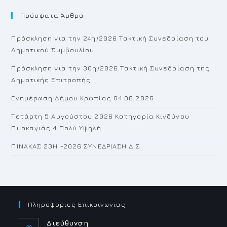
to
Πρόσφατα Άρθρα
cl
th
Πρόσκληση για την 24η/2026 Τακτική Συνεδρίαση του
se
Δημοτικού Συμβουλίου
pan
Πρόσκληση για την 30η/2026 Τακτική Συνεδρίαση της
Δημοτικής Επιτροπής
Ενημέρωση Δήμου Κρωπίας 04.08.2026
Τετάρτη 5 Αυγούστου 2026 Κατηγορία Κινδύνου
Πυρκαγιάς 4 Πολύ Υψηλή
ΠΙΝΑΚΑΣ 23H -2026 ΣΥΝΕΔΡΙΑΣΗ Δ.Σ
Πληροφοριες Επικοινωνιας
Διεύθυνση