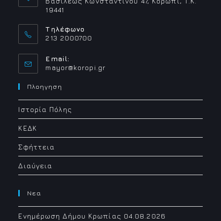
Βασιλέως Κωνσταντίνου 47, Κορωπί, Τ.Κ.
19441
Τηλέφωνο
213 2000700
Email:
Opens
mayor@koropi.gr
in
your
Πλοηγηση
application
Ιστορία Πόλης
ΚΕΔΚ
Σφήττεια
Διαύγεια
Νεα
Ενημέρωση Δήμου Κρωπίας 04.08.2026