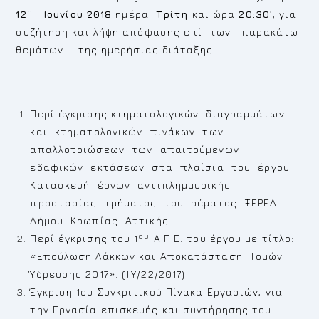
η
12
Ιουνίου 2018
ημέρα
Τρίτη
και ώρα
20:30’
, για
συζήτηση και λήψη απόφασης επί των παρακάτω
θεμάτων της ημερήσιας διάταξης:
Περί έγκρισης κτηματολογικών διαγραμμάτων
και κτηματολογικών πινάκων των
απαλλοτριώσεων των απαιτούμενων
εδαφικών εκτάσεων στα πλαίσια του έργου
Κατασκευή έργων αντιπλημμυρικής
προστασίας τμήματος του ρέματος ΞΕΡΕΑ
Δήμου Κρωπίας Αττικής.
ου
Περί έγκρισης του 1
Α.Π.Ε. του έργου με τίτλο:
«Επούλωση Λάκκων και Αποκατάσταση Τομών
Ύδρευσης 2017». (ΤΥ/22/2017)
Έγκριση 1ου Συγκριτικού Πίνακα Εργασιών, για
την Εργασία επισκευής και συντήρησης του