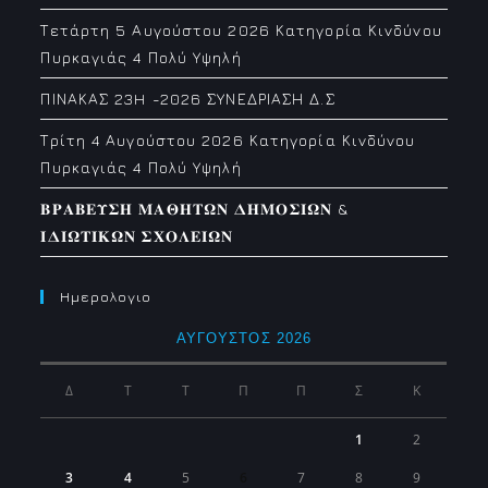
Τετάρτη 5 Αυγούστου 2026 Κατηγορία Κινδύνου
Πυρκαγιάς 4 Πολύ Υψηλή
ΠΙΝΑΚΑΣ 23H -2026 ΣΥΝΕΔΡΙΑΣΗ Δ.Σ
Τρίτη 4 Αυγούστου 2026 Κατηγορία Κινδύνου
Πυρκαγιάς 4 Πολύ Υψηλή
𝚩𝚸𝚨𝚩𝚬𝚼𝚺𝚮 𝚳𝚨𝚯𝚮𝚻𝛀𝚴 𝚫𝚮𝚳𝚶𝚺𝚰𝛀𝚴 &
𝚰𝚫𝚰𝛀𝚻𝚰𝚱𝛀𝚴 𝚺𝚾𝚶𝚲𝚬𝚰𝛀𝚴
Ημερολογιο
ΑΎΓΟΥΣΤΟΣ 2026
Δ
Τ
Τ
Π
Π
Σ
Κ
1
2
3
4
5
6
7
8
9