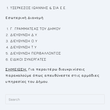
TΣΕΡΚΕΖΟΣ ΙΩΑΝΝΗΣ & ΣΙΑ Ε.Ε.
Εσωτερική Διανομή
Γ. ΓΡΑΜΜΑΤΕΑΣ ΤΟΥ ΔΗΜΟΥ
ΔΙΕΥΘΥΝΣΗ Δ.Υ.
ΔΙΕΥΘΥΝΣΗ Ο.Υ
ΔΙΕΥΘΥΝΣΗ Τ.Υ
ΔΙΕΥΘΥΝΣΗ ΠΕΡΙΒΑΛΛΟΝΤΟΣ
ΕΙΔΙΚΟΙ ΣΥΝΕΡΓΑΤΕΣ
ΣΗΜΕΙΩΣΗ:
Για περαιτέρω διευκρινίσεις
παρακαλούμε όπως απευθύνεστε στις αρμόδιες
υπηρεσίες του Δήμου.
Pr
Es
to