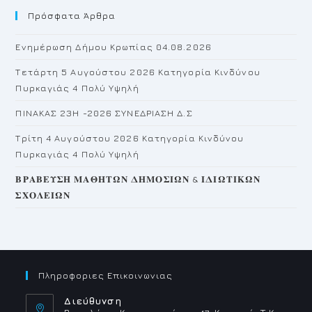
Πρόσφατα Άρθρα
cl
th
Ενημέρωση Δήμου Κρωπίας 04.08.2026
se
pan
Τετάρτη 5 Αυγούστου 2026 Κατηγορία Κινδύνου
Πυρκαγιάς 4 Πολύ Υψηλή
ΠΙΝΑΚΑΣ 23H -2026 ΣΥΝΕΔΡΙΑΣΗ Δ.Σ
Τρίτη 4 Αυγούστου 2026 Κατηγορία Κινδύνου
Πυρκαγιάς 4 Πολύ Υψηλή
𝚩𝚸𝚨𝚩𝚬𝚼𝚺𝚮 𝚳𝚨𝚯𝚮𝚻𝛀𝚴 𝚫𝚮𝚳𝚶𝚺𝚰𝛀𝚴 & 𝚰𝚫𝚰𝛀𝚻𝚰𝚱𝛀𝚴
𝚺𝚾𝚶𝚲𝚬𝚰𝛀𝚴
Πληροφοριες Επικοινωνιας
Διεύθυνση