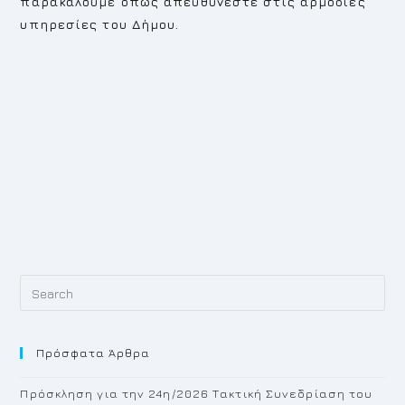
παρακαλούμε όπως απευθύνεστε στις αρμόδιες
υπηρεσίες του Δήμου.
Pr
Es
to
Πρόσφατα Άρθρα
cl
th
Πρόσκληση για την 24η/2026 Τακτική Συνεδρίαση του
se