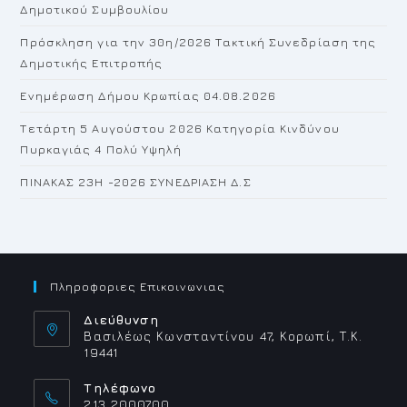
Δημοτικού Συμβουλίου
pan
Πρόσκληση για την 30η/2026 Τακτική Συνεδρίαση της
Δημοτικής Επιτροπής
Ενημέρωση Δήμου Κρωπίας 04.08.2026
Τετάρτη 5 Αυγούστου 2026 Κατηγορία Κινδύνου
Πυρκαγιάς 4 Πολύ Υψηλή
ΠΙΝΑΚΑΣ 23H -2026 ΣΥΝΕΔΡΙΑΣΗ Δ.Σ
Πληροφοριες Επικοινωνιας
Διεύθυνση
Βασιλέως Κωνσταντίνου 47, Κορωπί, Τ.Κ.
19441
Τηλέφωνο
213 2000700