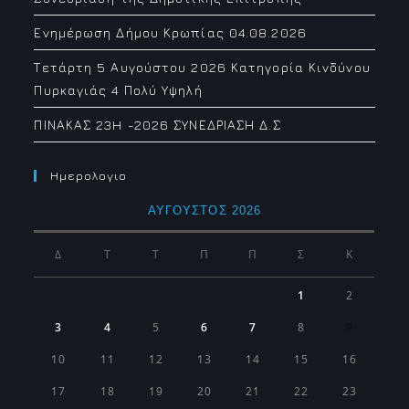
Ενημέρωση Δήμου Κρωπίας 04.08.2026
Τετάρτη 5 Αυγούστου 2026 Κατηγορία Κινδύνου
Πυρκαγιάς 4 Πολύ Υψηλή
ΠΙΝΑΚΑΣ 23H -2026 ΣΥΝΕΔΡΙΑΣΗ Δ.Σ
Ημερολογιο
ΑΎΓΟΥΣΤΟΣ 2026
Δ
Τ
Τ
Π
Π
Σ
Κ
1
2
3
4
5
6
7
8
9
10
11
12
13
14
15
16
17
18
19
20
21
22
23