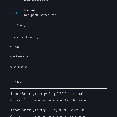
Email:
Opens
mayor@koropi.gr
in
your
Πλοηγηση
application
Ιστορία Πόλης
ΚΕΔΚ
Σφήττεια
Διαύγεια
Νεα
Πρόσκληση για την 24η/2026 Τακτική
Συνεδρίαση του Δημοτικού Συμβουλίου
Πρόσκληση για την 30η/2026 Τακτική
Συνεδρίαση της Δημοτικής Επιτροπής