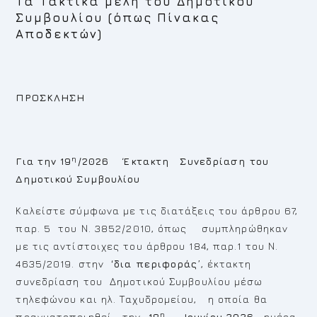
Τα Τακτικά μέλη του Δημοτικού
Συμβουλίου (όπως Πίνακας
Αποδεκτών)
ΠΡΟΣΚΛΗΣΗ
η
Για την 19
/2026 Έκτακτη Συνεδρίαση του
Δημοτικού Συμβουλίου
Καλείστε σύμφωνα με τις διατάξεις του άρθρου 67,
παρ. 5 του Ν. 3852/2010, όπως συμπληρώθηκαν
με τις αντίστοιχες του άρθρου 184, παρ.1 του Ν.
4635/2019. στην
‘δια περιφοράς’
, έκτακτη
συνεδρίαση του Δημοτικού Συμβουλίου μέσω
τηλεφώνου και ηλ. Ταχυδρομείου, η οποία θα
η
πραγματοποιηθεί την
18
Ιουνίου 2026,
ημέρα