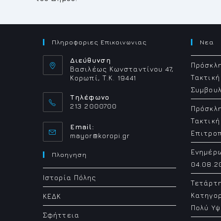
Πληροφοριες Επικοινωνιας
Νεα
Διεύθυνση
Πρόσκλη
Βασιλέως Κωνσταντίνου 47,
Τακτική
Κορωπί, Τ.Κ. 19441
Συμβουλ
Τηλέφωνο
213 2000700
Πρόσκλη
Τακτική
Email:
Επιτρο
Opens
mayor@koropi.gr
in
Ενημέρ
your
Πλοηγηση
application
04.08.2
Ιστορία Πόλης
Τετάρτ
Κατηγορ
ΚΕΔΚ
Πολύ Υψ
Σφήττεια