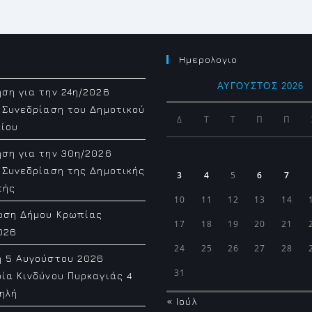
Ημερολογιο
ΑΎΓΟΥΣΤΟΣ 2026
ση για την 24η/2026
 Συνεδρίαση του Δημοτικού
Δ
Τ
Τ
Π
Π
ίου
ση για την 30η/2026
 Συνεδρίαση της Δημοτικής
3
4
5
6
7
πής
10
11
12
13
14
ωση Δήμου Κρωπίας
17
18
19
20
21
026
24
25
26
27
28
η 5 Αυγούστου 2026
31
ία Κινδύνου Πυρκαγιάς 4
ηλή
« Ιούλ