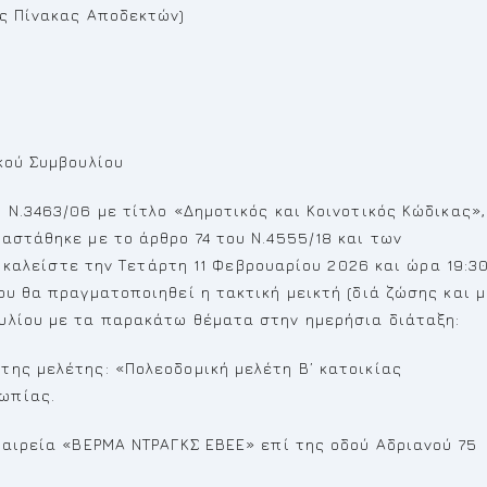
ως Πίνακας Αποδεκτών)
κού Συμβουλίου
 Ν.3463/06 με τίτλο «Δημοτικός και Κοινοτικός Κώδικας»,
αστάθηκε με το άρθρο 74 του Ν.4555/18 και των
1) καλείστε την Τετάρτη 11 Φεβρουαρίου 2026 και ώρα 19:3
ου θα πραγματοποιηθεί η τακτική μεικτή (διά ζώσης και μ
υλίου με τα παρακάτω θέματα στην ημερήσια διάταξη:
της μελέτης: «Πολεοδομική μελέτη Β’ κατοικίας
ωπίας.
ταιρεία «ΒΕΡΜΑ ΝΤΡΑΓΚΣ ΕΒΕΕ» επί της οδού Αδριανού 75