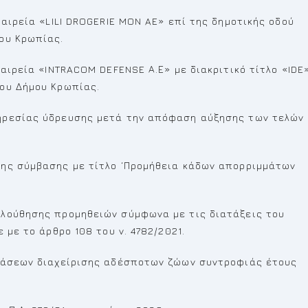
ταιρεία «LILI DROGERIE MON AE» επί της δημοτικής οδού
ου Κρωπίας.
ταιρεία «INTRACOM DEFENSE Α.Ε» με διακριτικό τίτλο «IDE
ου Δήμου Κρωπίας.
ηρεσίας ύδρευσης μετά την απόφαση αύξησης των τελών
της σύμβασης με τίτλο ‘Προμήθεια κάδων απορριμμάτων
ολούθησης προμηθειών σύμφωνα με τις διατάξεις του
 με το άρθρο 108 του ν. 4782/2021.
δράσεων διαχείρισης αδέσποτων ζώων συντροφιάς έτους