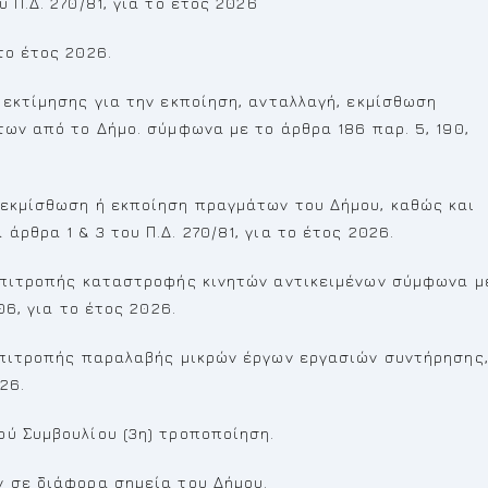
 Π.Δ. 270/81, για το έτος 2026
το έτος 2026.
 εκτίμησης για την εκποίηση, ανταλλαγή, εκμίσθωση
των από το Δήμο. σύμφωνα με το άρθρα 186 παρ. 5, 190,
 εκμίσθωση ή εκποίηση πραγμάτων του Δήμου, καθώς και
ρθρα 1 & 3 του Π.Δ. 270/81, για το έτος 2026.
 επιτροπής καταστροφής κινητών αντικειμένων σύμφωνα μ
06, για το έτος 2026.
 επιτροπής παραλαβής μικρών έργων εργασιών συντήρησης
26.
ού Συμβουλίου (3η) τροποποίηση.
ν σε διάφορα σημεία του Δήμου.