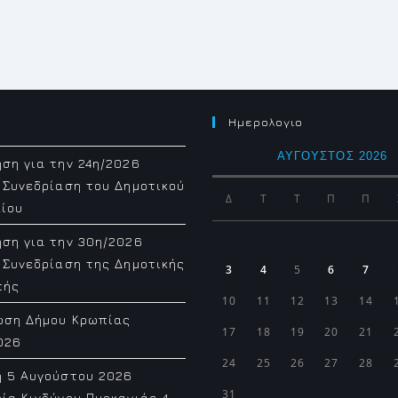
Ημερολογιο
ΑΎΓΟΥΣΤΟΣ 2026
ση για την 24η/2026
 Συνεδρίαση του Δημοτικού
Δ
Τ
Τ
Π
Π
ίου
ση για την 30η/2026
 Συνεδρίαση της Δημοτικής
3
4
5
6
7
πής
10
11
12
13
14
ωση Δήμου Κρωπίας
17
18
19
20
21
026
24
25
26
27
28
η 5 Αυγούστου 2026
31
ία Κινδύνου Πυρκαγιάς 4