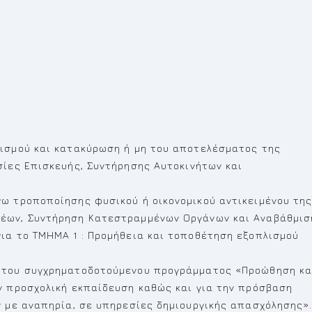
νισμού και κατακύρωση ή μη του αποτελέσματος της
σίες Επισκευής, Συντήρησης Αυτοκινήτων και
ω τροποποίησης φυσικού ή οικονομικού αντικειμένου τη
Νέων, Συντήρηση Κατεστραμμένων Οργάνων και Αναβάθμισ
ια το ΤΜΗΜΑ 1 : Προμήθεια και τοποθέτηση εξοπλισμού
ο του συγχρηματοδοτούμενου προγράμματος «Προώθηση κα
ν προσχολική εκπαίδευση καθώς και για την πρόσβαση
ν με αναπηρία, σε υπηρεσίες δημιουργικής απασχόλησης»