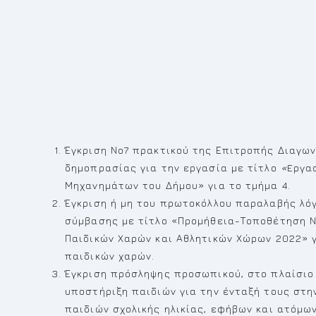
Έγκριση Νο7 πρακτικού της Επιτροπής Διαγω
δημοπρασίας για την εργασία με τίτλο
«
Eργα
Μηχανημάτων του Δήμου» για το τμήμα 4.
Έγκριση ή μη του πρωτοκόλλου παραλαβής λόγ
σύμβασης με τίτλο «Προμήθεια-Τοποθέτηση 
Παιδικών Χαρών και Αθλητικών Χώρων 2022» γ
παιδικών χαρών.
Έγκριση πρόσληψης προσωπικού, στο πλαίσι
υποστήριξη παιδιών για την ένταξή τους στη
παιδιών σχολικής ηλικίας, εφήβων και ατόμω