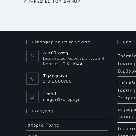
ΥΠΗΡΕΣΙΕΣ ΤΟΥ ΔΗΜΟΥ
Πληροφοριες Επικοινωνιας
Νεα
Διεύθυνση
Πρόσκλη
Βασιλέως Κωνσταντίνου 47,
Τακτική
Κορωπί, Τ.Κ. 19441
Συμβουλ
Τηλέφωνο
213 2000700
Πρόσκλη
Τακτική
Email:
Επιτρο
Opens
mayor@koropi.gr
in
Ενημέρ
your
Πλοηγηση
application
04.08.2
Ιστορία Πόλης
Τετάρτ
Κατηγορ