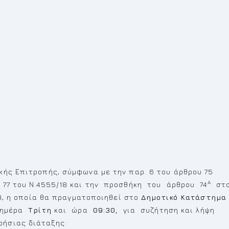
κής Επιτροπής, σύμφωνα με την παρ. 6 του άρθρου 75
Α
 77 του Ν.4555/18 και την προσθήκη του άρθρου 74
στ
3, η οποία θα πραγματοποιηθεί στο
Δημοτικό Κατάστημα
ημέρα
Τρίτη
και ώρα
09:30,
για συζήτηση και λήψη
ήσιας διάταξης: