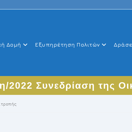
κή Δομή
Εξυπηρέτηση Πολιτών
Δράσε
η/2022 Συνεδρίαση της Ο
πιτροπής