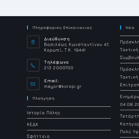
Πληροφοριες Επικοινωνιας
Νεα
Διεύθυνση
Πρόσκλη
Βασιλέως Κωνσταντίνου 47,
Τακτική
Κορωπί, Τ.Κ. 19441
Συμβουλ
Τηλέφωνο
213 2000700
Πρόσκλη
Τακτική
Email:
Επιτρο
Opens
mayor@koropi.gr
in
Ενημέρ
your
Πλοηγηση
application
04.08.2
Ιστορία Πόλης
Τετάρτ
Κατηγορ
ΚΕΔΚ
Πολύ Υψ
Σφήττεια