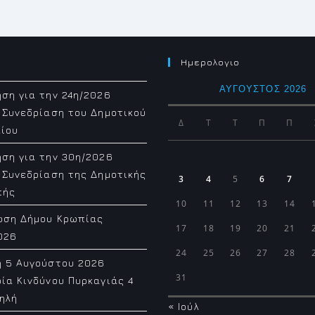
Ημερολογιο
ΑΎΓΟΥΣΤΟΣ 2026
ση για την 24η/2026
 Συνεδρίαση του Δημοτικού
Δ
Τ
Τ
Π
Π
ίου
ση για την 30η/2026
 Συνεδρίαση της Δημοτικής
3
4
5
6
7
πής
10
11
12
13
14
ωση Δήμου Κρωπίας
17
18
19
20
21
026
24
25
26
27
28
η 5 Αυγούστου 2026
31
ία Κινδύνου Πυρκαγιάς 4
ηλή
« Ιούλ