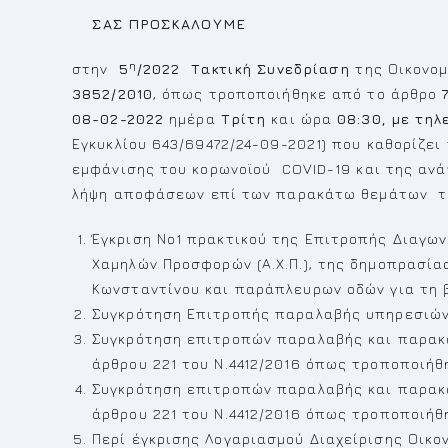
ΣΑΣ ΠΡΟΣΚΑΛΟΥΜΕ
η
στην
5
/2022
Τακτική Συνεδρίαση
της Οικονομ
3852/2010
, όπως τροποποιήθηκε από το άρθρο
08-02-2022
ημέρα
Τρίτη
και ώρα
08:30,
με τηλ
Εγκυκλίου 643/69472/24-09-2021) που καθορίζε
εμφάνισης του κορωνοϊού COVID-19 και της ανά
λήψη αποφάσεων επί των παρακάτω θεμάτων τη
Έγκριση Νο1 πρακτικού της Επιτροπής Διαγω
Χαμηλών Προσφορών (Α.Χ.Π.), της δημοπρασία
Κωνσταντίνου και παράπλευρων οδών για τη 
Συγκρότηση Επιτροπής παραλαβής υπηρεσιών
Συγκρότηση επιτροπών παραλαβής και παρακ
άρθρου 221 του Ν.4412/2016 όπως τροποποιήθηκ
Συγκρότηση επιτροπών παραλαβής και παρακ
άρθρου 221 του Ν.4412/2016 όπως τροποποιήθηκ
Περί έγκρισης Λογαριασμού Διαχείρισης Οικον