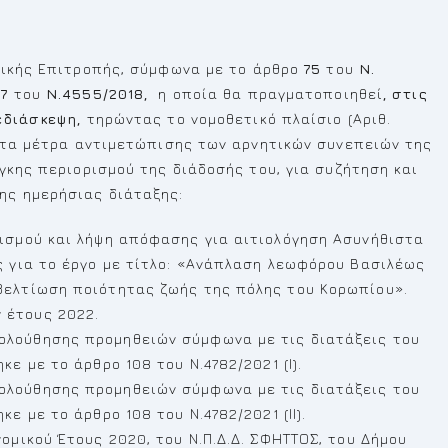
ικής Επιτροπής, σύμφωνα με το άρθρο
75
του
Ν.
77
του
Ν.4555/2018,
η οποία θα πραγματοποιηθεί
, στις
εδιάσκεψη,
τηρώντας το νομοθετικό πλαίσιο (Αριθ.
ι τα μέτρα αντιμετώπισης των αρνητικών συνεπειών της
γκης περιορισμού της διάδοσής του, για συζήτηση και
ς ημερήσιας διάταξης:
νισμού και λήψη απόφασης για αιτιολόγηση Ασυνήθιστα
ς για το έργο με τίτλο: «Ανάπλαση λεωφόρου Βασιλέως
βελτίωση ποιότητας ζωής της πόλης του Κορωπίου».
 έτους 2022.
ολούθησης προμηθειών σύμφωνα με τις διατάξεις του
ε με το άρθρο 108 του Ν.4782/2021 (Ι).
ολούθησης προμηθειών σύμφωνα με τις διατάξεις του
ε με το άρθρο 108 του Ν.4782/2021 (ΙΙ).
ομικού Έτους 2020, του Ν.Π.Δ.Δ. ΣΦΗΤΤΟΣ, του Δήμου