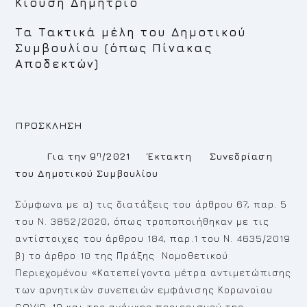
Κιούση Δημήτριο
Τα Τακτικά μέλη του Δημοτικού
Συμβουλίου (όπως Πίνακας
Αποδεκτών)
ΠΡΟΣΚΛΗΣΗ
η
Για την 9
/2021 Έκτακτη Συνεδρίαση
του Δημοτικού Συμβουλίου
Σύμφωνα με α) τις διατάξεις του άρθρου 67, παρ. 5
του Ν. 3852/2020, όπως τροποποιήθηκαν με τις
αντίστοιχες του άρθρου 184, παρ.1 του Ν. 4635/2019
β) το άρθρο 10 της Πράξης Νομοθετικού
Περιεχομένου «Κατεπείγοντα μέτρα αντιμετώπισης
των αρνητικών συνεπειών εμφάνισης Κορωνοϊου
COVID-19 και της ανάγκης περιορισμού της