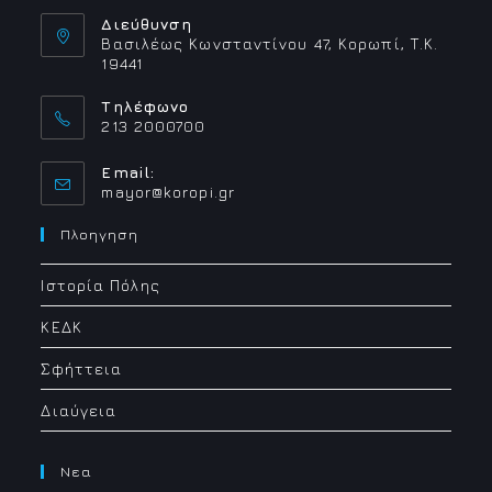
Διεύθυνση
Βασιλέως Κωνσταντίνου 47, Κορωπί, Τ.Κ.
19441
Τηλέφωνο
213 2000700
Email:
Opens
mayor@koropi.gr
in
your
Πλοηγηση
application
Ιστορία Πόλης
ΚΕΔΚ
Σφήττεια
Διαύγεια
Νεα