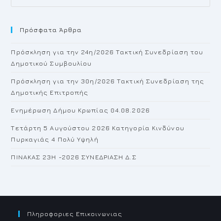
Es
to
Πρόσφατα Άρθρα
cl
th
Πρόσκληση για την 24η/2026 Τακτική Συνεδρίαση του
se
Δημοτικού Συμβουλίου
pan
Πρόσκληση για την 30η/2026 Τακτική Συνεδρίαση της
Δημοτικής Επιτροπής
Ενημέρωση Δήμου Κρωπίας 04.08.2026
Τετάρτη 5 Αυγούστου 2026 Κατηγορία Κινδύνου
Πυρκαγιάς 4 Πολύ Υψηλή
ΠΙΝΑΚΑΣ 23H -2026 ΣΥΝΕΔΡΙΑΣΗ Δ.Σ
Πληροφοριες Επικοινωνιας