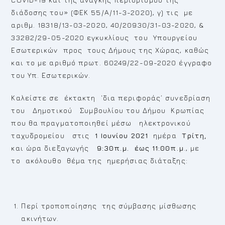
διάδοσης του» (ΦΕΚ 55/Α/11-3-2020), γ) τις με
αριθμ. 18318/13-03-2020, 40/20930/31-03-2020, &
33282/29-05-2020 εγκυκλίους του Υπουργείου
Εσωτερικών προς τους Δήμους της Χώρας, καθώς
και το με αριθμό πρωτ. 60249/22-09-2020 έγγραφο
του Υπ. Εσωτερικών.
Καλείστε σε έκτακτη ‘δια περιφοράς’ συνεδρίαση
του Δημοτικού Συμβουλίου του Δήμου Κρωπίας
που θα πραγματοποιηθεί μέσω ηλεκτρονικού
ταχυδρομείου στις
1 Ιουνίου 2021
ημέρα
Τρίτη,
και ώρα διεξαγωγής
9:30π.μ. έως 11:00π.μ
., με
το ακόλουθο θέμα της ημερήσιας διάταξης:
Περί τροποποίησης της σύμβασης μίσθωσης
ακινήτων.