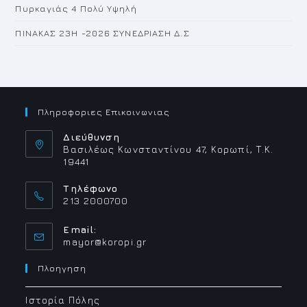
Πυρκαγιάς 4 Πολύ Υψηλή
ΠΙΝΑΚΑΣ 23H -2026 ΣΥΝΕΔΡΙΑΣΗ Δ.Σ
Πληροφοριες Επικοινωνιας
Διεύθυνση
Βασιλέως Κωνσταντίνου 47, Κορωπί, Τ.Κ.
19441
Τηλέφωνο
213 2000700
Email:
Opens
mayor@koropi.gr
in
your
Πλοηγηση
application
Ιστορία Πόλης