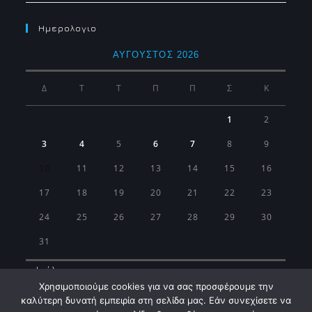
Ημερολογιο
ΑΎΓΟΥΣΤΟΣ 2026
Δ
Τ
Τ
Π
Π
Σ
Κ
1
2
3
4
5
6
7
8
9
10
11
12
13
14
15
16
17
18
19
20
21
22
23
24
25
26
27
28
29
30
31
« Ιούλ
Χρησιμοποιούμε cookies για να σας προσφέρουμε την
καλύτερη δυνατή εμπειρία στη σελίδα μας. Εάν συνεχίσετε να