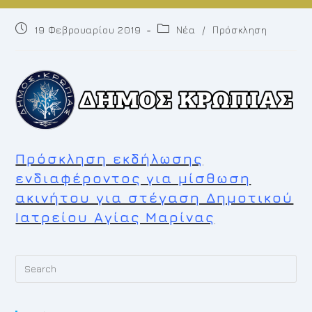
Post
Post
19 Φεβρουαρίου 2019
Νέα
/
Πρόσκληση
published:
category:
Πρόσκληση εκδήλωσης
ενδιαφέροντος για μίσθωση
ακινήτου για στέγαση Δημοτικού
Ιατρείου Αγίας Μαρίνας
Pr
Es
to