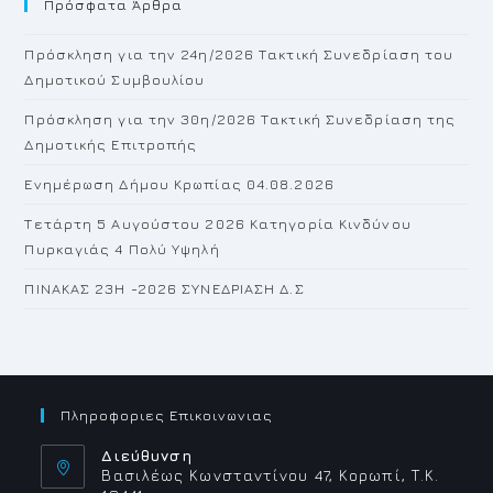
Πρόσφατα Άρθρα
cl
th
Πρόσκληση για την 24η/2026 Τακτική Συνεδρίαση του
se
Δημοτικού Συμβουλίου
pan
Πρόσκληση για την 30η/2026 Τακτική Συνεδρίαση της
Δημοτικής Επιτροπής
Ενημέρωση Δήμου Κρωπίας 04.08.2026
Τετάρτη 5 Αυγούστου 2026 Κατηγορία Κινδύνου
Πυρκαγιάς 4 Πολύ Υψηλή
ΠΙΝΑΚΑΣ 23H -2026 ΣΥΝΕΔΡΙΑΣΗ Δ.Σ
Πληροφοριες Επικοινωνιας
Διεύθυνση
Βασιλέως Κωνσταντίνου 47, Κορωπί, Τ.Κ.