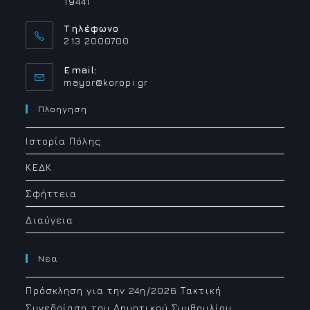
19441
Τηλέφωνο
213 2000700
Email:
Opens
mayor@koropi.gr
in
your
Πλοηγηση
application
Ιστορία Πόλης
ΚΕΔΚ
Σφήττεια
Διαύγεια
Νεα
Πρόσκληση για την 24η/2026 Τακτική
Συνεδρίαση του Δημοτικού Συμβουλίου