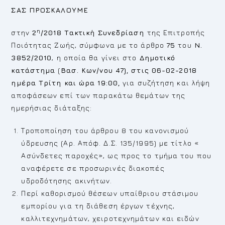
ΣΑΣ ΠΡΟΣΚΑΛΟΥΜΕ
η
στην
2
/2018
Τακτική
Συνεδρίαση
της Επιτροπής
Ποιότητας Ζωής, σύμφωνα με το άρθρο
75
του
Ν.
3852/2010
, η οποία θα γίνει στο
Δημοτικό
κατάστημα
(
Βασ. Κων/νου 47), στις 06-02-2018
ημέρα Τρίτη και ώρα 19:00,
για συζήτηση και λήψη
αποφάσεων επί των παρακάτω θεμάτων της
ημερήσιας διάταξης:
Τροποποίηση του άρθρου 8 του κανονισμού
ύδρευσης (Αρ. Απόφ. Δ.Σ. 135/1995) με τίτλο «
Ασύνδετες παροχές», ως προς το τμήμα του που
αναφέρετε σε προσωρινές διακοπές
υδροδότησης ακινήτων.
Περί καθορισμού θέσεων υπαίθριου στάσιμου
εμπορίου για τη διάθεση έργων τέχνης,
καλλιτεχνημάτων, χειροτεχνημάτων και ειδών