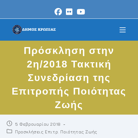
Skip
to
content
Πρόσκληση στην
2η/2018 Τακτική
Συνεδρίαση της
Επιτροπής Ποιότητας
Ζωής
Post
5 Φεβρουαρίου 2018
published:
Post
Προσκλήσεις Επιτρ. Ποιότητας Ζωής
category: