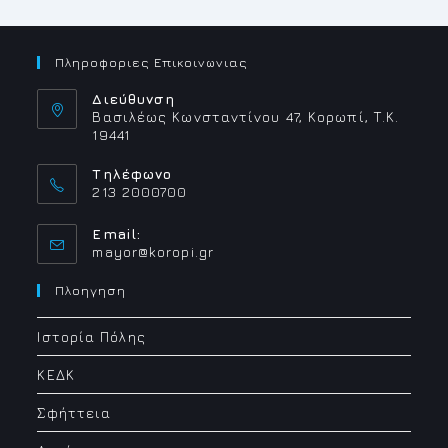
Πληροφοριες Επικοινωνιας
Διεύθυνση
Βασιλέως Κωνσταντίνου 47, Κορωπί, Τ.Κ.
19441
Τηλέφωνο
213 2000700
Email:
Opens
mayor@koropi.gr
in
your
Πλοηγηση
application
Ιστορία Πόλης
ΚΕΔΚ
Σφήττεια