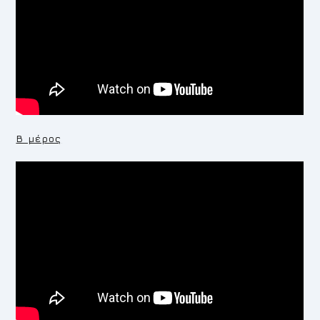
Β μέρος