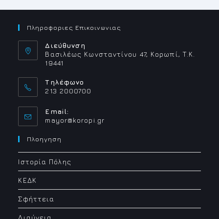
Πληροφοριες Επικοινωνιας
Διεύθυνση
Βασιλέως Κωνσταντίνου 47, Κορωπί, Τ.Κ.
19441
Τηλέφωνο
213 2000700
Email:
Opens
mayor@koropi.gr
in
your
Πλοηγηση
application
Ιστορία Πόλης
ΚΕΔΚ
Σφήττεια
Διαύγεια