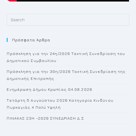
Pr
Es
to
Πρόσφατα Άρθρα
cl
th
Πρόσκληση για την 24η/2026 Τακτική Συνεδρίαση του
se
Δημοτικού Συμβουλίου
pan
Πρόσκληση για την 30η/2026 Τακτική Συνεδρίαση της
Δημοτικής Επιτροπής
Ενημέρωση Δήμου Κρωπίας 04.08.2026
Τετάρτη 5 Αυγούστου 2026 Κατηγορία Κινδύνου
Πυρκαγιάς 4 Πολύ Υψηλή
ΠΙΝΑΚΑΣ 23H -2026 ΣΥΝΕΔΡΙΑΣΗ Δ.Σ