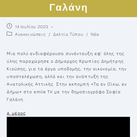
Γαλάνη
Post
14 Ιουλίου 2023
published:
Post
Ανακοινώσεις
/
Δελτία Τύπου
/
Νέα
category:
Μια πολύ ενδιαφέρουσα συνέντευξη εφ’ όλης της
ύλης παραχώρησε ο Δήμαρχος Κρωπίας Δημήτρης
Κιούσης, για τα έργα υποδομής, την οικονομία, την
υποστελέχωση, αλλά και την ανάπτυξη της
Ανατολικής Αττικής. Στην εκπομπή «Τα εν Οίκω, εν
Δήμω» στο smile TV με την δημοσιογράφο Σοφία
Γαλάνη
Α μέρος