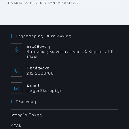
ΠΙΝΑΚΑΣ 23H -2026 ΣΥΝΕΔΡΙΑΣΗ Δ.Σ
Πληροφοριες Επικοινωνιας
Διεύθυνση
Βασιλέως Κωνσταντίνου 47, Κορωπί, Τ.Κ.
19441
Τηλέφωνο
213 2000700
Email:
Opens
mayor@koropi.gr
in
your
Πλοηγηση
application
Ιστορία Πόλης
ΚΕΔΚ