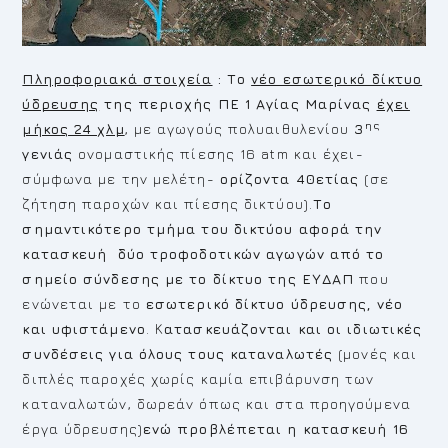
Πληροφοριακά στοιχεία
: Το
νέο εσωτερικό δίκτυο
ύδρευσης
της περιοχής ΠΕ 1 Αγίας Μαρίνας
έχει
ης
μήκος 24 χλμ
, με αγωγούς πολυαιθυλενίου
3
γενιάς
ονομαστικής πίεσης 16 atm και έχει-
σύμφωνα με την μελέτη-
ορίζοντα 40ετίας
(σε
ζήτηση παροχών και πίεσης δικτύου).
Το
σημαντικότερο τμήμα του δικτύου αφορά την
κατασκευή
δύο τροφοδοτικών αγωγών από το
σημείο σύνδεσης με το δίκτυο της ΕΥΔΑΠ
που
ενώνεται με το
εσωτερικό δίκτυο ύδρευσης, νέο
και υφιστάμενο
. Κ
ατασκευάζονται και οι ιδιωτικές
συνδέσεις για όλους τους καταναλωτές
(μονές και
διπλές παροχές χωρίς καμία επιβάρυνση των
καταναλωτών, δωρεάν όπως και στα προηγούμενα
έργα ύδρευσης)
ενώ προβλέπεται η κατασκευή 16