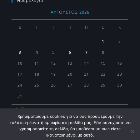
Ημερολογιο
ΑΎΓΟΥΣΤΟΣ 2026
Δ
Τ
Τ
Π
Π
Σ
Κ
1
2
3
4
5
6
7
8
9
10
11
12
13
14
15
16
17
18
19
20
21
22
23
24
25
26
27
28
29
30
31
« Ιούλ
Χρησιμοποιούμε cookies για να σας προσφέρουμε την
καλύτερη δυνατή εμπειρία στη σελίδα μας. Εάν συνεχίσετε να
χρησιμοποιείτε τη σελίδα, θα υποθέσουμε πως είστε
ικανοποιημένοι με αυτό.