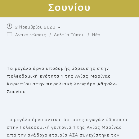
Σουνίου
Post
2 Νοεμβρίου 2020
published:
Post
Ανακοινώσεις
/
Δελτία Τύπου
/
Νέα
category:
Το μεγάλο έργο υποδομής ύδρευσης στην
πολεοδομική ενότητα 1 της Αγίας Μαρίνας
Κορωπίου στην παραλιακή λεωφόρο Αθηνών-
Σουνίου
Το μεγάλο έργο αντικατάστασης αγωγών ύδρευσης
στην Πολεοδομική γειτονιά 1 της Αγίας Μαρίνας
από την ανάδοχο εταιρία ΑΣΑ συνεχίστηκε τον