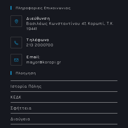
Πληροφοριες Επικοινωνιας
Διεύθυνση
Βασιλέως Κωνσταντίνου 47, Κορωπί, Τ.Κ.
19441
Τηλέφωνο
213 2000700
Email:
Opens
mayor@koropi.gr
in
your
Πλοηγηση
application
Ιστορία Πόλης
ΚΕΔΚ
Σφήττεια
Διαύγεια