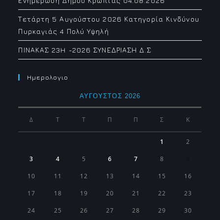
Ενημέρωση Δήμου Κρωπίας 04.08.2026
Τετάρτη 5 Αυγούστου 2026 Κατηγορία Κινδύνου
Πυρκαγιάς 4 Πολύ Υψηλή
ΠΙΝΑΚΑΣ 23H -2026 ΣΥΝΕΔΡΙΑΣΗ Δ.Σ
Ημερολογιο
ΑΎΓΟΥΣΤΟΣ 2026
Δ
Τ
Τ
Π
Π
Σ
Κ
1
2
3
4
5
6
7
8
9
10
11
12
13
14
15
16
17
18
19
20
21
22
23
24
25
26
27
28
29
30