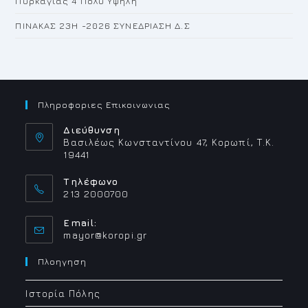
Πυρκαγιάς 4 Πολύ Υψηλή
ΠΙΝΑΚΑΣ 23H -2026 ΣΥΝΕΔΡΙΑΣΗ Δ.Σ
Πληροφοριες Επικοινωνιας
Διεύθυνση
Βασιλέως Κωνσταντίνου 47, Κορωπί, Τ.Κ.
19441
Τηλέφωνο
213 2000700
Email:
Opens
mayor@koropi.gr
in
your
Πλοηγηση
application
Ιστορία Πόλης