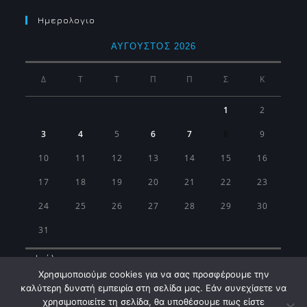
Ημερολογιο
ΑΎΓΟΥΣΤΟΣ 2026
Δ
Τ
Τ
Π
Π
Σ
Κ
1
2
3
4
5
6
7
8
9
10
11
12
13
14
15
16
17
18
19
20
21
22
23
24
25
26
27
28
29
30
31
« Ιούλ
Χρησιμοποιούμε cookies για να σας προσφέρουμε την
καλύτερη δυνατή εμπειρία στη σελίδα μας. Εάν συνεχίσετε να
χρησιμοποιείτε τη σελίδα, θα υποθέσουμε πως είστε