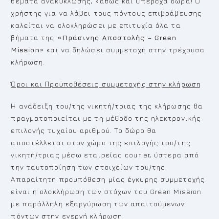
θέματα ανακύκλωσης, καθώς και υπέροχα δώρα! Ο
χρήστης για να λάβει τους πόντους επιβράβευσης
καλείται να ολοκληρώσει με επιτυχία όλα τα
βήματα της
«Πράσινης Αποστολής –
Green
Mission
» και να δηλώσει συμμετοχή στην τρέχουσα
κλήρωση.
Όροι και Προϋποθέσεις συμμετοχής στην κλήρωση
Η ανάδειξη του/της νικητή/τριας της κλήρωσης θα
πραγματοποιείται με τη μέθοδο της ηλεκτρονικής
επιλογής τυχαίου αριθμού. Το δώρο θα
αποστέλλεται στον χώρο της επιλογής του/της
νικητή/τριας μέσω εταιρείας courier, ύστερα από
την ταυτοποίηση των στοιχείων του/της.
Απαραίτητη προϋπόθεση μίας έγκυρης συμμετοχής
είναι η ολοκλήρωση των στόχων του Green Mission
με παράλληλη εξαργύρωση των απαιτούμενων
πόντων στην ενεργή κλήρωση.