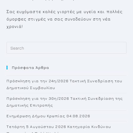
Σας ευχόμαστε καλές γιορτές με υγεία και πολλές
όμορφες στιγμές να σας συνοδεύουν στη νέα
χρονιά!
Pr
Es
to
Πρόσφατα Άρθρα
cl
th
Πρόσκληση για την 24η/2026 Τακτική Συνεδρίαση του
se
Δημοτικού Συμβουλίου
pan
Πρόσκληση για την 30η/2026 Τακτική Συνεδρίαση της
Δημοτικής Επιτροπής
Ενημέρωση Δήμου Κρωπίας 04.08.2026
Τετάρτη 5 Αυγούστου 2026 Κατηγορία Κινδύνου